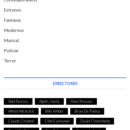
n
t
Estrenos
r
Fantasía
a
Modernos
d
Musical
a
Policial
s
Terror
DIRECTORES
Abel Ferrara
Agnès Varda
Alain Resnais
Alfred Hitchcock
Billy Wilder
Brian De Palma
Claude Chabrol
Clint Eastwood
David Cronenberg