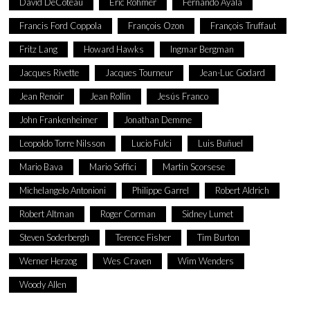
David DeCoteau
Eric Rohmer
Fernando Ayala
Francis Ford Coppola
François Ozon
François Truffaut
Fritz Lang
Howard Hawks
Ingmar Bergman
Jacques Rivette
Jacques Tourneur
Jean-Luc Godard
Jean Renoir
Jean Rollin
Jesús Franco
John Frankenheimer
Jonathan Demme
Leopoldo Torre Nilsson
Lucio Fulci
Luis Buñuel
Mario Bava
Mario Soffici
Martin Scorsese
Michelangelo Antonioni
Philippe Garrel
Robert Aldrich
Robert Altman
Roger Corman
Sidney Lumet
Steven Soderbergh
Terence Fisher
Tim Burton
Werner Herzog
Wes Craven
Wim Wenders
Woody Allen