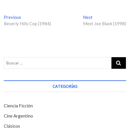
N
Previous
P
Next
N
Beverly Hills Cop (1984)
r
Meet Joe Black (1998)
e
a
e
x
v
v
t
i
p
e
o
o
g
u
s
s
t
a
p
:
c
o
i
s
CATEGORÍAS
t
ó
:
n
Ciencia Ficción
d
Cine Argentino
e
Clásicos
e