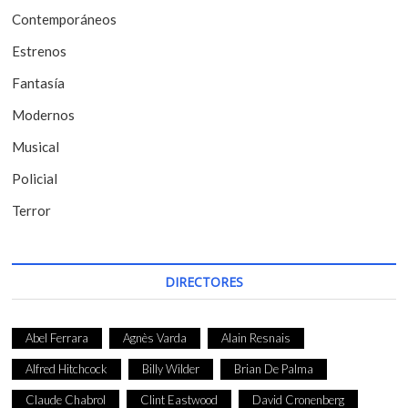
Contemporáneos
n
t
Estrenos
r
Fantasía
a
Modernos
d
Musical
a
Policial
s
Terror
DIRECTORES
Abel Ferrara
Agnès Varda
Alain Resnais
Alfred Hitchcock
Billy Wilder
Brian De Palma
Claude Chabrol
Clint Eastwood
David Cronenberg