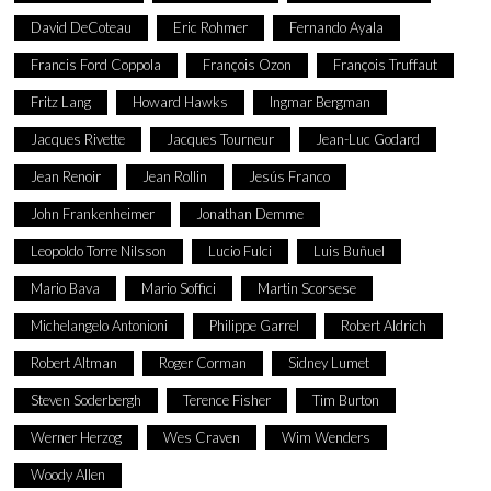
David DeCoteau
Eric Rohmer
Fernando Ayala
Francis Ford Coppola
François Ozon
François Truffaut
Fritz Lang
Howard Hawks
Ingmar Bergman
Jacques Rivette
Jacques Tourneur
Jean-Luc Godard
Jean Renoir
Jean Rollin
Jesús Franco
John Frankenheimer
Jonathan Demme
Leopoldo Torre Nilsson
Lucio Fulci
Luis Buñuel
Mario Bava
Mario Soffici
Martin Scorsese
Michelangelo Antonioni
Philippe Garrel
Robert Aldrich
Robert Altman
Roger Corman
Sidney Lumet
Steven Soderbergh
Terence Fisher
Tim Burton
Werner Herzog
Wes Craven
Wim Wenders
Woody Allen