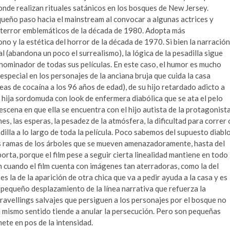
onde realizan rituales satánicos en los bosques de New Jersey.
queño paso hacia el mainstream al convocar a algunas actrices y
e terror emblemáticos de la década de 1980. Adopta más
ono y la estética del horror de la década de 1970. Si bien la narración
 (abandona un poco el surrealismo), la lógica de la pesadilla sigue
nominador de todas sus películas. En este caso, el humor es mucho
especial en los personajes de la anciana bruja que cuida la casa
neas de cocaína a los 96 años de edad), de su hijo retardado adicto a
su hija sordomuda con look de enfermera diabólica que se ata el pelo
 escena en que ella se encuentra con el hijo autista de la protagonist
es, las esperas, la pesadez de la atmósfera, la dificultad para correr 
illa a lo largo de toda la película. Poco sabemos del supuesto diabl
as ramas de los árboles que se mueven amenazadoramente, hasta del
rta, porque el film pese a seguir cierta linealidad mantiene en todo
 cuando el film cuenta con imágenes tan aterradoras, como la del
es la de la aparición de otra chica que va a pedir ayuda a la casa y es
n pequeño desplazamiento de la línea narrativa que refuerza la
 travellings salvajes que persiguen a los personajes por el bosque no
l mismo sentido tiende a anular la persecución. Pero son pequeñas
ete en pos de la intensidad.