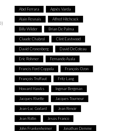
Abel Ferrara
Agnès Varda
Alain Resnais
Alfred Hitchcock
0)
Billy Wilder
Brian De Palma
Claude Chabrol
Clint Eastwood
David Cronenberg
David DeCoteau
Eric Rohmer
Fernando Ayala
Francis Ford Coppola
François Ozon
François Truffaut
Fritz Lang
Howard Hawks
Ingmar Bergman
Jacques Rivette
Jacques Tourneur
Jean-Luc Godard
Jean Renoir
Jean Rollin
Jesús Franco
John Frankenheimer
Jonathan Demme