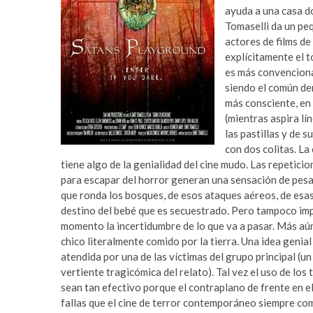
ayuda a una casa d
Tomaselli da un pe
actores de films d
explícitamente el t
es más convencional
siendo el común de
más consciente, en 
(mientras aspira lí
las pastillas y de 
con dos colitas. La
tiene algo de la genialidad del cine mudo. Las repeticion
para escapar del horror generan una sensación de pesad
que ronda los bosques, de esos ataques aéreos, de es
destino del bebé que es secuestrado. Pero tampoco impo
momento la incertidumbre de lo que va a pasar. Más aún
chico literalmente comido por la tierra. Una idea genial 
atendida por una de las víctimas del grupo principal (u
vertiente tragicómica del relato). Tal vez el uso de los
sean tan efectivo porque el contraplano de frente en e
fallas que el cine de terror contemporáneo siempre com