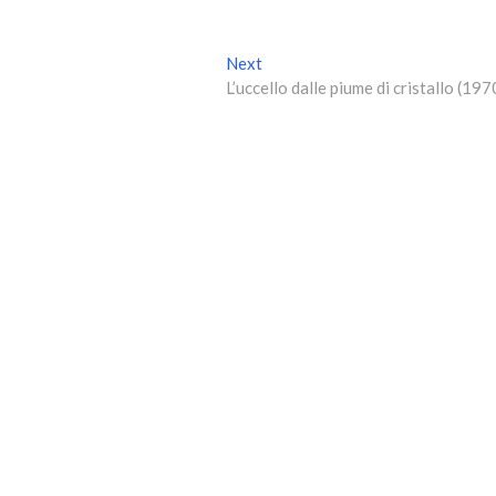
Next
N
L’uccello dalle piume di cristallo (197
e
x
t
p
o
s
t
: