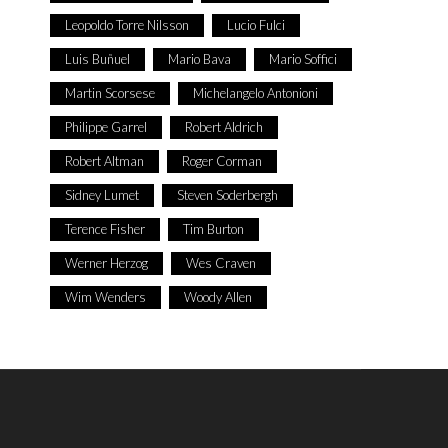
Leopoldo Torre Nilsson
Lucio Fulci
Luis Buñuel
Mario Bava
Mario Soffici
Martin Scorsese
Michelangelo Antonioni
Philippe Garrel
Robert Aldrich
Robert Altman
Roger Corman
Sidney Lumet
Steven Soderbergh
Terence Fisher
Tim Burton
Werner Herzog
Wes Craven
Wim Wenders
Woody Allen