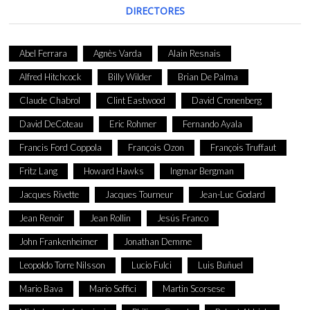
DIRECTORES
Abel Ferrara
Agnès Varda
Alain Resnais
Alfred Hitchcock
Billy Wilder
Brian De Palma
Claude Chabrol
Clint Eastwood
David Cronenberg
David DeCoteau
Eric Rohmer
Fernando Ayala
Francis Ford Coppola
François Ozon
François Truffaut
Fritz Lang
Howard Hawks
Ingmar Bergman
Jacques Rivette
Jacques Tourneur
Jean-Luc Godard
Jean Renoir
Jean Rollin
Jesús Franco
John Frankenheimer
Jonathan Demme
Leopoldo Torre Nilsson
Lucio Fulci
Luis Buñuel
Mario Bava
Mario Soffici
Martin Scorsese