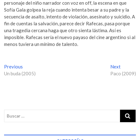
personaje del niño narrador con voz en off, la escena en que
Sofía Gala golpea la reja cuando intenta besar a su padre y la
secuencia de asalto, intento de violación, asesinato y suicidio. A
fin de cuentas la salvación, parece decir Rafecas, pasa porque
una tragedia cercana haga que otro sienta lástima. Así es
imposible. Rafecas sería el nuevo payaso del cine argentino si al
menos tuviera un mínimo de talento.
N
Previous
P
Next
N
Un buda (2005)
r
Paco (2009)
e
a
e
x
v
v
t
i
p
e
o
o
g
u
s
s
t
a
p
:
c
o
i
s