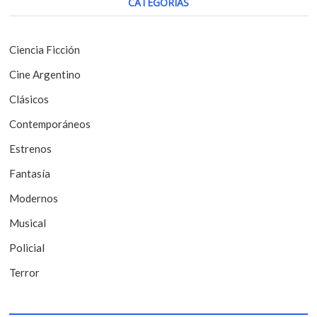
CATEGORÍAS
t
ó
:
n
Ciencia Ficción
d
Cine Argentino
e
Clásicos
e
Contemporáneos
n
t
Estrenos
r
Fantasía
a
Modernos
d
Musical
a
Policial
s
Terror