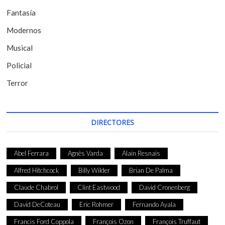
r
Fantasía
a
Modernos
d
Musical
a
Policial
s
Terror
DIRECTORES
Abel Ferrara
Agnès Varda
Alain Resnais
Alfred Hitchcock
Billy Wilder
Brian De Palma
Claude Chabrol
Clint Eastwood
David Cronenberg
David DeCoteau
Eric Rohmer
Fernando Ayala
Francis Ford Coppola
François Ozon
François Truffaut