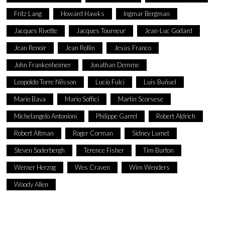
Fritz Lang
Howard Hawks
Ingmar Bergman
Jacques Rivette
Jacques Tourneur
Jean-Luc Godard
Jean Renoir
Jean Rollin
Jesús Franco
John Frankenheimer
Jonathan Demme
Leopoldo Torre Nilsson
Lucio Fulci
Luis Buñuel
Mario Bava
Mario Soffici
Martin Scorsese
Michelangelo Antonioni
Philippe Garrel
Robert Aldrich
Robert Altman
Roger Corman
Sidney Lumet
Steven Soderbergh
Terence Fisher
Tim Burton
Werner Herzog
Wes Craven
Wim Wenders
Woody Allen