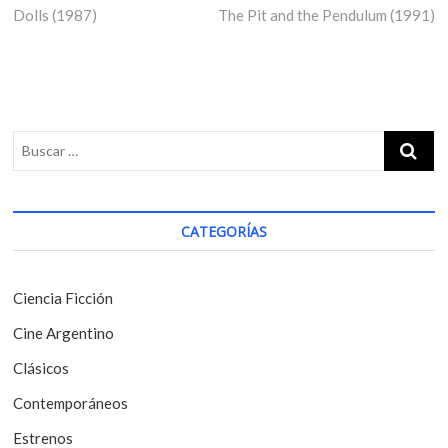
Dolls (1987)
r
The Pit and the Pendulum (1991)
e
a
e
x
v
v
t
i
p
e
o
o
g
u
s
s
t
a
p
:
c
o
i
s
CATEGORÍAS
t
ó
:
n
Ciencia Ficción
d
Cine Argentino
e
Clásicos
e
Contemporáneos
n
t
Estrenos