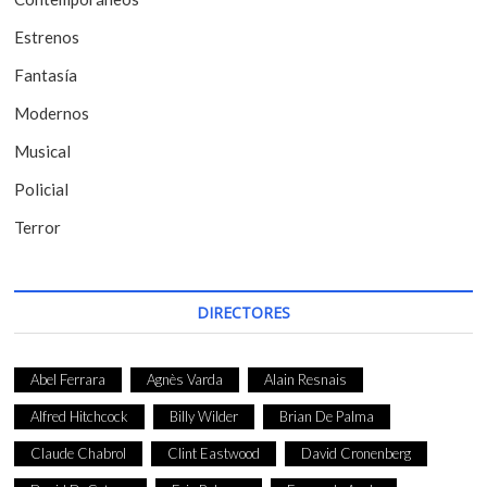
n
t
Estrenos
r
Fantasía
a
Modernos
d
Musical
a
Policial
s
Terror
DIRECTORES
Abel Ferrara
Agnès Varda
Alain Resnais
Alfred Hitchcock
Billy Wilder
Brian De Palma
Claude Chabrol
Clint Eastwood
David Cronenberg