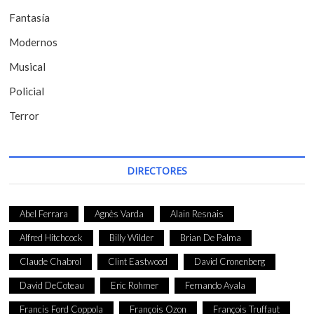
r
Fantasía
a
Modernos
d
Musical
a
Policial
s
Terror
DIRECTORES
Abel Ferrara
Agnès Varda
Alain Resnais
Alfred Hitchcock
Billy Wilder
Brian De Palma
Claude Chabrol
Clint Eastwood
David Cronenberg
David DeCoteau
Eric Rohmer
Fernando Ayala
Francis Ford Coppola
François Ozon
François Truffaut