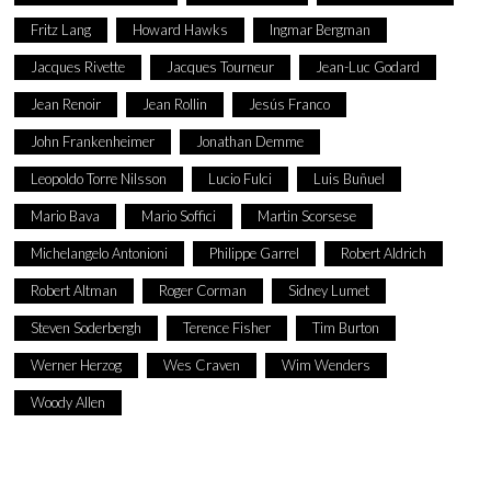
Fritz Lang
Howard Hawks
Ingmar Bergman
Jacques Rivette
Jacques Tourneur
Jean-Luc Godard
Jean Renoir
Jean Rollin
Jesús Franco
John Frankenheimer
Jonathan Demme
Leopoldo Torre Nilsson
Lucio Fulci
Luis Buñuel
Mario Bava
Mario Soffici
Martin Scorsese
Michelangelo Antonioni
Philippe Garrel
Robert Aldrich
Robert Altman
Roger Corman
Sidney Lumet
Steven Soderbergh
Terence Fisher
Tim Burton
Werner Herzog
Wes Craven
Wim Wenders
Woody Allen