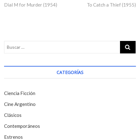
Dial M for Murder (1954)
r
To Catch a Thief (1955)
e
a
e
x
v
v
t
i
p
e
o
o
g
u
s
s
t
a
p
:
c
o
i
s
CATEGORÍAS
t
ó
:
n
Ciencia Ficción
d
Cine Argentino
e
Clásicos
e
Contemporáneos
n
t
Estrenos