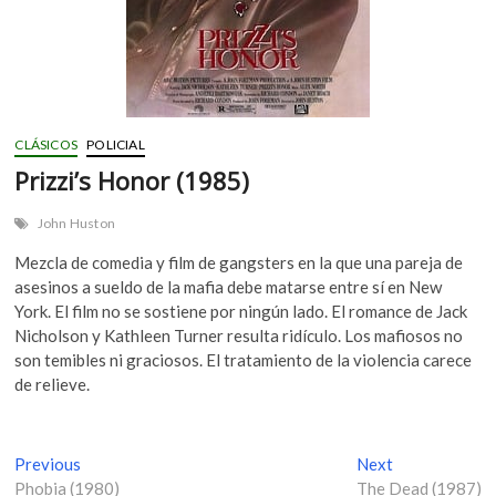
CLÁSICOS
POLICIAL
Prizzi’s Honor (1985)
John Huston
Mezcla de comedia y film de gangsters en la que una pareja de
asesinos a sueldo de la mafia debe matarse entre sí en New
York. El film no se sostiene por ningún lado. El romance de Jack
Nicholson y Kathleen Turner resulta ridículo. Los mafiosos no
son temibles ni graciosos. El tratamiento de la violencia carece
de relieve.
N
Previous
P
Next
N
Phobia (1980)
r
The Dead (1987)
e