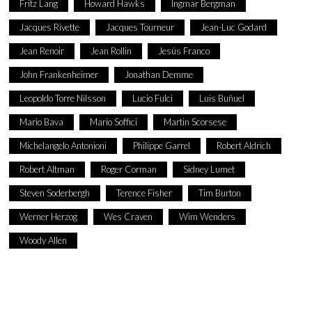
Fritz Lang
Howard Hawks
Ingmar Bergman
Jacques Rivette
Jacques Tourneur
Jean-Luc Godard
Jean Renoir
Jean Rollin
Jesús Franco
John Frankenheimer
Jonathan Demme
Leopoldo Torre Nilsson
Lucio Fulci
Luis Buñuel
Mario Bava
Mario Soffici
Martin Scorsese
Michelangelo Antonioni
Philippe Garrel
Robert Aldrich
Robert Altman
Roger Corman
Sidney Lumet
Steven Soderbergh
Terence Fisher
Tim Burton
Werner Herzog
Wes Craven
Wim Wenders
Woody Allen