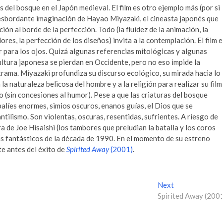
 del bosque en el Japón medieval. El film es otro ejemplo más (por si
 desbordante imaginación de Hayao Miyazaki, el cineasta japonés que
ión al borde de la perfección. Todo (la fluidez de la animación, la
lores, la perfección de los diseños) invita a la contemplación. El film 
r para los ojos. Quizá algunas referencias mitológicas y algunas
ltura japonesa se pierdan en Occidente, pero no eso impide la
trama. Miyazaki profundiza su discurso ecológico, su mirada hacia lo
a la naturaleza belicosa del hombre y a la religión para realizar su film
o (sin concesiones al humor). Pese a que las criaturas del bosque
balíes enormes, simios oscuros, enanos guías, el Dios que se
antilismo. Son violentas, oscuras, resentidas, sufrientes. A riesgo de
a de Joe Hisaishi (los tambores que preludian la batalla y los coros
ms fantásticos de la década de 1990. En el momento de su estreno
te antes del éxito de
Spirited Away
(2001)
.
Next
N
Spirited Away (200
e
x
t