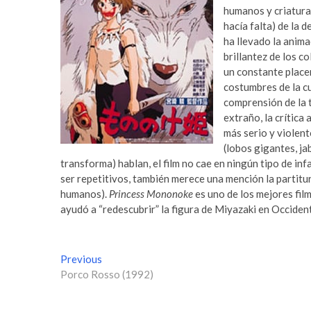
humanos y criaturas
hacía falta) de la
ha llevado la animac
brillantez de los co
un constante place
costumbres de la cu
comprensión de la 
extraño, la crítica 
más serio y violent
(lobos gigantes, ja
transforma) hablan, el film no cae en ningún tipo de inf
ser repetitivos, también merece una mención la partitur
humanos).
Princess Mononoke
es uno de los mejores fil
ayudó a “redescubrir” la figura de Miyazaki en Occiden
N
Previous
P
Porco Rosso (1992)
r
a
e
v
v