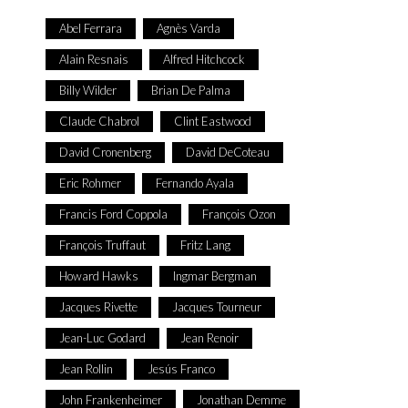
Abel Ferrara
Agnès Varda
Alain Resnais
Alfred Hitchcock
Billy Wilder
Brian De Palma
Claude Chabrol
Clint Eastwood
David Cronenberg
David DeCoteau
Eric Rohmer
Fernando Ayala
Francis Ford Coppola
François Ozon
François Truffaut
Fritz Lang
Howard Hawks
Ingmar Bergman
Jacques Rivette
Jacques Tourneur
Jean-Luc Godard
Jean Renoir
Jean Rollin
Jesús Franco
John Frankenheimer
Jonathan Demme