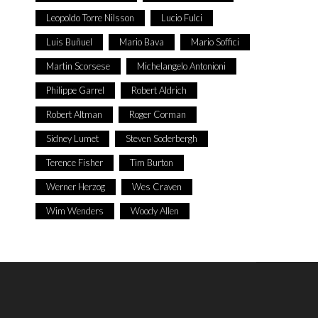
Leopoldo Torre Nilsson
Lucio Fulci
Luis Buñuel
Mario Bava
Mario Soffici
Martin Scorsese
Michelangelo Antonioni
Philippe Garrel
Robert Aldrich
Robert Altman
Roger Corman
Sidney Lumet
Steven Soderbergh
Terence Fisher
Tim Burton
Werner Herzog
Wes Craven
Wim Wenders
Woody Allen