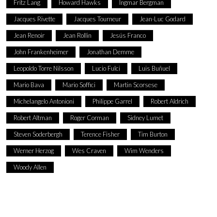
Fritz Lang
Howard Hawks
Ingmar Bergman
Jacques Rivette
Jacques Tourneur
Jean-Luc Godard
Jean Renoir
Jean Rollin
Jesús Franco
John Frankenheimer
Jonathan Demme
Leopoldo Torre Nilsson
Lucio Fulci
Luis Buñuel
Mario Bava
Mario Soffici
Martin Scorsese
Michelangelo Antonioni
Philippe Garrel
Robert Aldrich
Robert Altman
Roger Corman
Sidney Lumet
Steven Soderbergh
Terence Fisher
Tim Burton
Werner Herzog
Wes Craven
Wim Wenders
Woody Allen