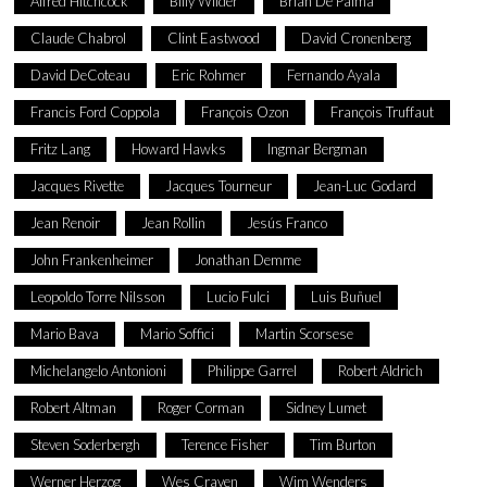
Alfred Hitchcock
Billy Wilder
Brian De Palma
Claude Chabrol
Clint Eastwood
David Cronenberg
David DeCoteau
Eric Rohmer
Fernando Ayala
Francis Ford Coppola
François Ozon
François Truffaut
Fritz Lang
Howard Hawks
Ingmar Bergman
Jacques Rivette
Jacques Tourneur
Jean-Luc Godard
Jean Renoir
Jean Rollin
Jesús Franco
John Frankenheimer
Jonathan Demme
Leopoldo Torre Nilsson
Lucio Fulci
Luis Buñuel
Mario Bava
Mario Soffici
Martin Scorsese
Michelangelo Antonioni
Philippe Garrel
Robert Aldrich
Robert Altman
Roger Corman
Sidney Lumet
Steven Soderbergh
Terence Fisher
Tim Burton
Werner Herzog
Wes Craven
Wim Wenders