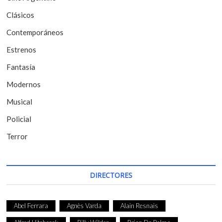
n
Clásicos
t
Contemporáneos
r
Estrenos
a
Fantasía
d
Modernos
a
Musical
s
Policial
Terror
DIRECTORES
Abel Ferrara
Agnès Varda
Alain Resnais