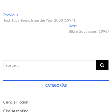
N
Previous
P
Test Tube Teens from the Year 2000 (1994)
r
a
e
Next
N
v
v
Bikini Goddesses (1996)
e
i
x
e
o
t
g
u
p
s
o
a
p
s
c
o
t
i
s
:
t
ó
:
CATEGORÍAS
n
d
e
Ciencia Ficción
e
Cine Argentino