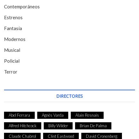
Contemporáneos
n
t
Estrenos
r
Fantasía
a
Modernos
d
Musical
a
Policial
s
Terror
DIRECTORES
Abel Ferrara
Agnès Varda
Alain Resnais
Alfred Hitchcock
Billy Wilder
Brian De Palma
Claude Chabrol
Clint Eastwood
David Cronenberg