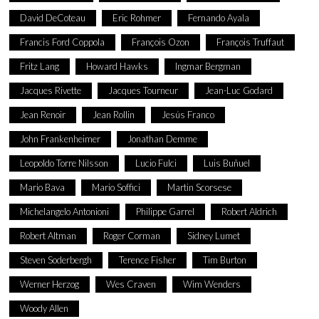
David DeCoteau
Eric Rohmer
Fernando Ayala
Francis Ford Coppola
François Ozon
François Truffaut
Fritz Lang
Howard Hawks
Ingmar Bergman
Jacques Rivette
Jacques Tourneur
Jean-Luc Godard
Jean Renoir
Jean Rollin
Jesús Franco
John Frankenheimer
Jonathan Demme
Leopoldo Torre Nilsson
Lucio Fulci
Luis Buñuel
Mario Bava
Mario Soffici
Martin Scorsese
Michelangelo Antonioni
Philippe Garrel
Robert Aldrich
Robert Altman
Roger Corman
Sidney Lumet
Steven Soderbergh
Terence Fisher
Tim Burton
Werner Herzog
Wes Craven
Wim Wenders
Woody Allen