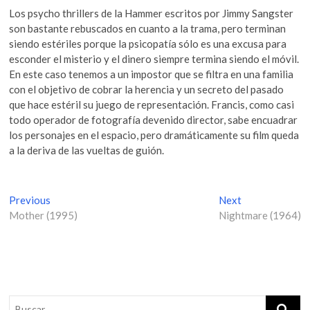
Los psycho thrillers de la Hammer escritos por Jimmy Sangster
son bastante rebuscados en cuanto a la trama, pero terminan
siendo estériles porque la psicopatía sólo es una excusa para
esconder el misterio y el dinero siempre termina siendo el móvil.
En este caso tenemos a un impostor que se filtra en una familia
con el objetivo de cobrar la herencia y un secreto del pasado
que hace estéril su juego de representación. Francis, como casi
todo operador de fotografía devenido director, sabe encuadrar
los personajes en el espacio, pero dramáticamente su film queda
a la deriva de las vueltas de guión.
N
Previous
P
Next
N
Mother (1995)
r
Nightmare (1964)
e
a
e
x
v
v
t
i
p
e
o
o
g
u
s
s
t