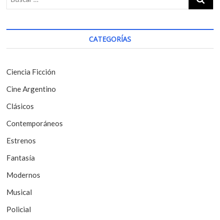
a
p
:
c
o
i
s
CATEGORÍAS
t
ó
:
n
Ciencia Ficción
d
Cine Argentino
e
Clásicos
e
Contemporáneos
n
t
Estrenos
r
Fantasía
a
Modernos
d
Musical
a
Policial