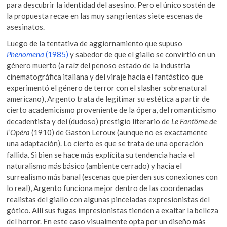
para descubrir la identidad del asesino. Pero el único sostén de
la propuesta recae en las muy sangrientas siete escenas de
asesinatos.
Luego de la tentativa de aggiornamiento que supuso
Phenomena
(1985)
y sabedor de que el giallo se convirtió en un
género muerto (a raíz del penoso estado de la industria
cinematográfica italiana y del viraje hacia el fantástico que
experimentó el género de terror con el slasher sobrenatural
americano), Argento trata de legitimar su estética a partir de
cierto academicismo proveniente de la ópera, del romanticismo
decadentista y del (dudoso) prestigio literario de
Le Fantôme de
l’Opéra
(1910) de Gaston Leroux (aunque no es exactamente
una adaptación). Lo cierto es que se trata de una operación
fallida. Si bien se hace más explícita su tendencia hacia el
naturalismo más básico (ambiente cerrado) y hacia el
surrealismo más banal (escenas que pierden sus conexiones con
lo real), Argento funciona mejor dentro de las coordenadas
realistas del giallo con algunas pinceladas expresionistas del
gótico. Allí sus fugas impresionistas tienden a exaltar la belleza
del horror. En este caso visualmente opta por un diseño más