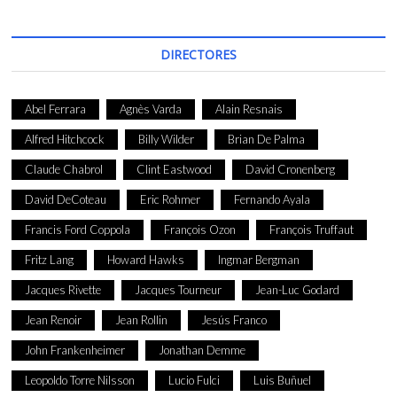
DIRECTORES
Abel Ferrara
Agnès Varda
Alain Resnais
Alfred Hitchcock
Billy Wilder
Brian De Palma
Claude Chabrol
Clint Eastwood
David Cronenberg
David DeCoteau
Eric Rohmer
Fernando Ayala
Francis Ford Coppola
François Ozon
François Truffaut
Fritz Lang
Howard Hawks
Ingmar Bergman
Jacques Rivette
Jacques Tourneur
Jean-Luc Godard
Jean Renoir
Jean Rollin
Jesús Franco
John Frankenheimer
Jonathan Demme
Leopoldo Torre Nilsson
Lucio Fulci
Luis Buñuel