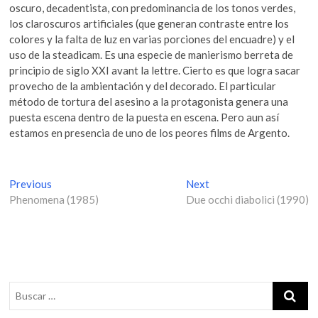
oscuro, decadentista, con predominancia de los tonos verdes,
los claroscuros artificiales (que generan contraste entre los
colores y la falta de luz en varias porciones del encuadre) y el
uso de la steadicam. Es una especie de manierismo berreta de
principio de siglo XXI avant la lettre. Cierto es que logra sacar
provecho de la ambientación y del decorado. El particular
método de tortura del asesino a la protagonista genera una
puesta escena dentro de la puesta en escena. Pero aun así
estamos en presencia de uno de los peores films de Argento.
N
Previous
P
Next
N
Phenomena (1985)
r
Due occhi diabolici (1990)
e
a
e
x
v
v
t
i
p
e
o
o
g
u
s
s
t
a
p
: