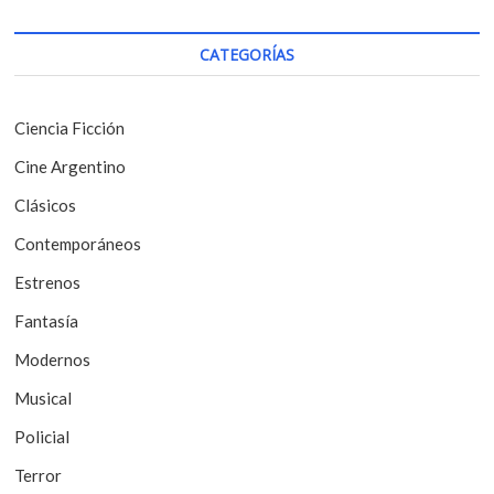
c
o
i
s
CATEGORÍAS
t
ó
:
n
Ciencia Ficción
d
Cine Argentino
e
Clásicos
e
Contemporáneos
n
t
Estrenos
r
Fantasía
a
Modernos
d
Musical
a
Policial
s
Terror