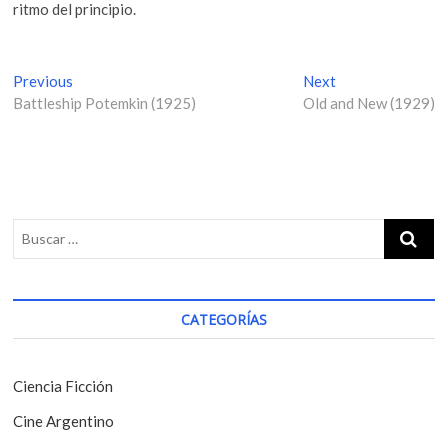
ritmo del principio.
N
Previous
P
Next
N
Battleship Potemkin (1925)
r
Old and New (1929)
e
a
e
x
v
v
t
i
p
e
o
o
g
u
s
s
t
a
p
:
c
o
i
s
CATEGORÍAS
t
ó
:
n
Ciencia Ficción
d
Cine Argentino
e