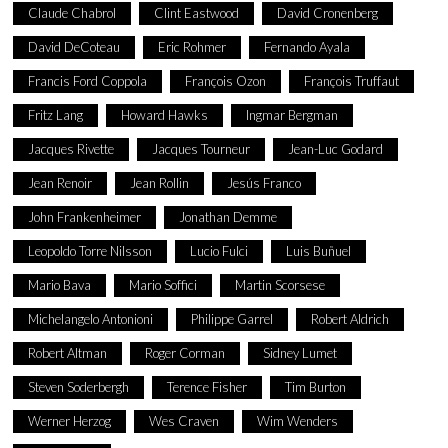
Claude Chabrol
Clint Eastwood
David Cronenberg
David DeCoteau
Eric Rohmer
Fernando Ayala
Francis Ford Coppola
François Ozon
François Truffaut
Fritz Lang
Howard Hawks
Ingmar Bergman
Jacques Rivette
Jacques Tourneur
Jean-Luc Godard
Jean Renoir
Jean Rollin
Jesús Franco
John Frankenheimer
Jonathan Demme
Leopoldo Torre Nilsson
Lucio Fulci
Luis Buñuel
Mario Bava
Mario Soffici
Martin Scorsese
Michelangelo Antonioni
Philippe Garrel
Robert Aldrich
Robert Altman
Roger Corman
Sidney Lumet
Steven Soderbergh
Terence Fisher
Tim Burton
Werner Herzog
Wes Craven
Wim Wenders