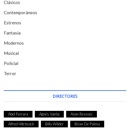
Clásicos
e
Contemporáneos
n
t
Estrenos
r
Fantasía
a
Modernos
d
Musical
a
Policial
s
Terror
DIRECTORES
Abel Ferrara
Agnès Varda
Alain Resnais
Alfred Hitchcock
Billy Wilder
Brian De Palma