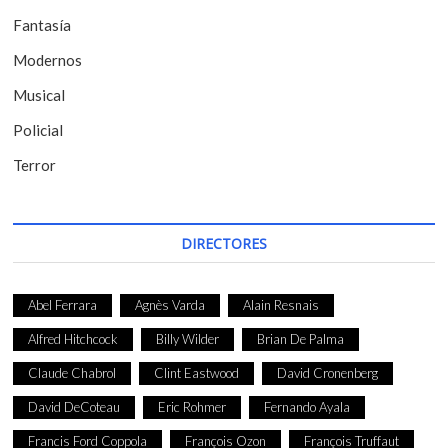
r
Fantasía
a
Modernos
d
Musical
a
Policial
s
Terror
DIRECTORES
Abel Ferrara
Agnès Varda
Alain Resnais
Alfred Hitchcock
Billy Wilder
Brian De Palma
Claude Chabrol
Clint Eastwood
David Cronenberg
David DeCoteau
Eric Rohmer
Fernando Ayala
Francis Ford Coppola
François Ozon
François Truffaut