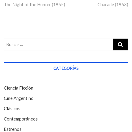
The Night of the Hunter (1955)
r
Charade (1963)
e
a
e
x
v
v
t
i
p
e
o
o
g
u
s
s
t
a
p
:
c
o
i
s
CATEGORÍAS
t
ó
:
n
Ciencia Ficción
d
Cine Argentino
e
Clásicos
e
Contemporáneos
n
t
Estrenos