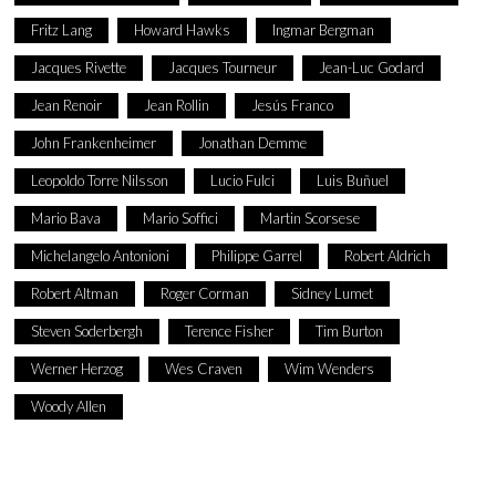
Fritz Lang
Howard Hawks
Ingmar Bergman
Jacques Rivette
Jacques Tourneur
Jean-Luc Godard
Jean Renoir
Jean Rollin
Jesús Franco
John Frankenheimer
Jonathan Demme
Leopoldo Torre Nilsson
Lucio Fulci
Luis Buñuel
Mario Bava
Mario Soffici
Martin Scorsese
Michelangelo Antonioni
Philippe Garrel
Robert Aldrich
Robert Altman
Roger Corman
Sidney Lumet
Steven Soderbergh
Terence Fisher
Tim Burton
Werner Herzog
Wes Craven
Wim Wenders
Woody Allen