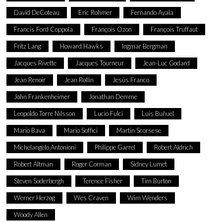
David DeCoteau
Eric Rohmer
Fernando Ayala
Francis Ford Coppola
François Ozon
François Truffaut
Fritz Lang
Howard Hawks
Ingmar Bergman
Jacques Rivette
Jacques Tourneur
Jean-Luc Godard
Jean Renoir
Jean Rollin
Jesús Franco
John Frankenheimer
Jonathan Demme
Leopoldo Torre Nilsson
Lucio Fulci
Luis Buñuel
Mario Bava
Mario Soffici
Martin Scorsese
Michelangelo Antonioni
Philippe Garrel
Robert Aldrich
Robert Altman
Roger Corman
Sidney Lumet
Steven Soderbergh
Terence Fisher
Tim Burton
Werner Herzog
Wes Craven
Wim Wenders
Woody Allen