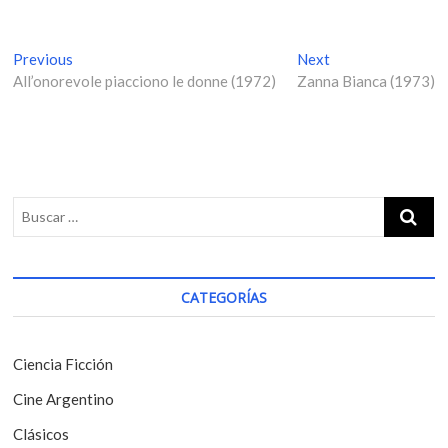
N
Previous
P
Next
N
All’onorevole piacciono le donne (1972)
r
Zanna Bianca (1973)
e
a
e
x
v
v
t
i
p
e
o
o
g
u
s
s
t
a
p
:
c
o
i
s
CATEGORÍAS
t
ó
:
n
Ciencia Ficción
d
Cine Argentino
e
Clásicos
e