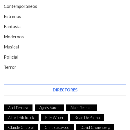
Contemporáneos
n
t
Estrenos
r
Fantasía
a
Modernos
d
Musical
a
Policial
s
Terror
DIRECTORES
Abel Ferrara
Agnès Varda
Alain Resnais
Alfred Hitchcock
Billy Wilder
Brian De Palma
Claude Chabrol
Clint Eastwood
David Cronenberg