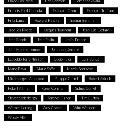
David DeCoteau
Eric Rohmer
Fernando Ayala
Francis Ford Coppola
François Ozon
François Truffaut
Fritz Lang
Howard Hawks
Ingmar Bergman
Jacques Rivette
Jacques Tourneur
Jean-Luc Godard
Jean Renoir
Jean Rollin
Jesús Franco
John Frankenheimer
Jonathan Demme
Leopoldo Torre Nilsson
Lucio Fulci
Luis Buñuel
Mario Bava
Mario Soffici
Martin Scorsese
Michelangelo Antonioni
Philippe Garrel
Robert Aldrich
Robert Altman
Roger Corman
Sidney Lumet
Steven Soderbergh
Terence Fisher
Tim Burton
Werner Herzog
Wes Craven
Wim Wenders
Woody Allen