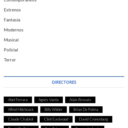
n
t
Estrenos
r
Fantasía
a
Modernos
d
Musical
a
Policial
s
Terror
DIRECTORES
Abel Ferrara
Agnès Varda
Alain Resnais
Alfred Hitchcock
Billy Wilder
Brian De Palma
Claude Chabrol
Clint Eastwood
David Cronenberg