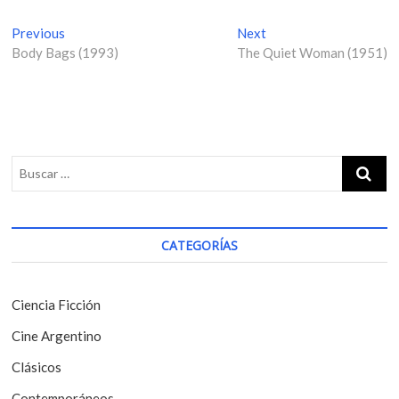
N
Previous
P
Next
N
Body Bags (1993)
r
The Quiet Woman (1951)
e
a
e
x
v
v
t
i
p
e
o
o
g
u
s
s
t
a
p
:
c
o
i
s
CATEGORÍAS
t
ó
:
n
Ciencia Ficción
d
Cine Argentino
e
Clásicos
e
Contemporáneos