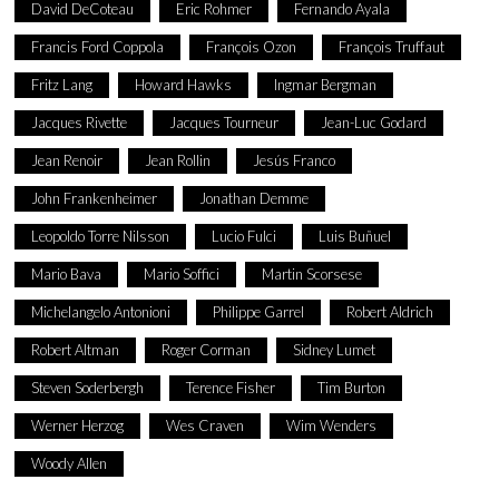
David DeCoteau
Eric Rohmer
Fernando Ayala
Francis Ford Coppola
François Ozon
François Truffaut
Fritz Lang
Howard Hawks
Ingmar Bergman
Jacques Rivette
Jacques Tourneur
Jean-Luc Godard
Jean Renoir
Jean Rollin
Jesús Franco
John Frankenheimer
Jonathan Demme
Leopoldo Torre Nilsson
Lucio Fulci
Luis Buñuel
Mario Bava
Mario Soffici
Martin Scorsese
Michelangelo Antonioni
Philippe Garrel
Robert Aldrich
Robert Altman
Roger Corman
Sidney Lumet
Steven Soderbergh
Terence Fisher
Tim Burton
Werner Herzog
Wes Craven
Wim Wenders
Woody Allen