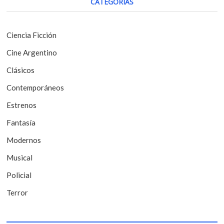
CATEGORÍAS
t
ó
:
n
Ciencia Ficción
d
Cine Argentino
e
Clásicos
e
Contemporáneos
n
t
Estrenos
r
Fantasía
a
Modernos
d
Musical
a
Policial
s
Terror