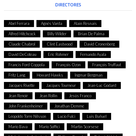
DIRECTORES
Abel Ferrara
Agnès Varda
Alain Resnais
Alfred Hitchcock
Billy Wilder
Brian De Palma
Claude Chabrol
Clint Eastwood
David Cronenberg
David DeCoteau
Eric Rohmer
Fernando Ayala
Francis Ford Coppola
François Ozon
François Truffaut
Fritz Lang
Howard Hawks
Ingmar Bergman
Jacques Rivette
Jacques Tourneur
Jean-Luc Godard
Jean Renoir
Jean Rollin
Jesús Franco
John Frankenheimer
Jonathan Demme
Leopoldo Torre Nilsson
Lucio Fulci
Luis Buñuel
Mario Bava
Mario Soffici
Martin Scorsese