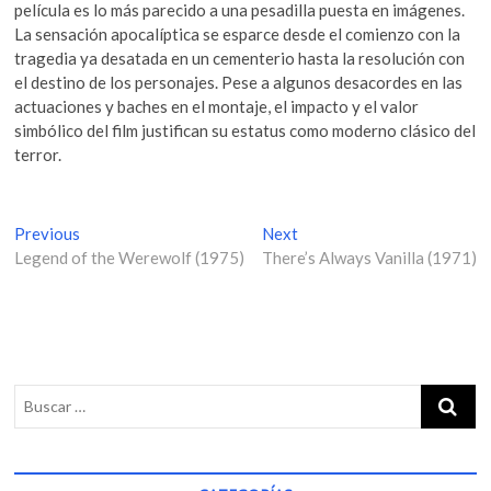
película es lo más parecido a una pesadilla puesta en imágenes.
La sensación apocalíptica se esparce desde el comienzo con la
tragedia ya desatada en un cementerio hasta la resolución con
el destino de los personajes. Pese a algunos desacordes en las
actuaciones y baches en el montaje, el impacto y el valor
simbólico del film justifican su estatus como moderno clásico del
terror.
N
Previous
P
Next
N
Legend of the Werewolf (1975)
r
There’s Always Vanilla (1971)
e
a
e
x
v
v
t
i
p
e
o
o
g
u
s
s
t
a
p
:
c
o
i
s