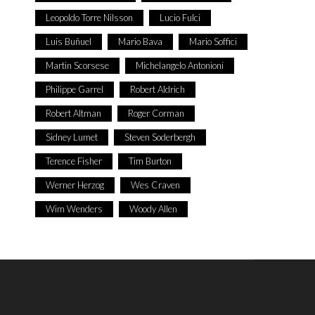
Leopoldo Torre Nilsson
Lucio Fulci
Luis Buñuel
Mario Bava
Mario Soffici
Martin Scorsese
Michelangelo Antonioni
Philippe Garrel
Robert Aldrich
Robert Altman
Roger Corman
Sidney Lumet
Steven Soderbergh
Terence Fisher
Tim Burton
Werner Herzog
Wes Craven
Wim Wenders
Woody Allen