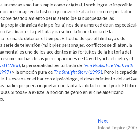
e un mecanismo tan simple como original, Lynch logra lo imposible:
 un personaje en la historia y convierte al actor en un espectador
 El doble desdoblamiento del misterio (de la búsqueda de las
la propia dinámica de la película) nos deja a merced de un espectácu
mo fascinante. La película gira sobre la importancia de la
 forma de detener el tiempo. El hecho de que el film haya sido
serie de televisión (múltiples personajes, conflictos se dilatan, la
agmenta) es uno de los accidentes más fortuitos de la historia del
resume muchas de las preocupaciones de David Lynch: el cielo y el
vet
(1986)
, la personalidad perturbada de
Twin Peaks: Fire Walk with
1997)
y la emoción pura de
The Straight Story
(1999)
. Pero la capacid
le. La escena en el bar con el psicólogo, el descubrimiento del cadáv
ay nadie que pueda inquietar con tanta facilidad como Lynch. El film 
000. Si todavía existe la noción de genio en el cine americano
s.
Next
N
Inland Empire (200
e
x