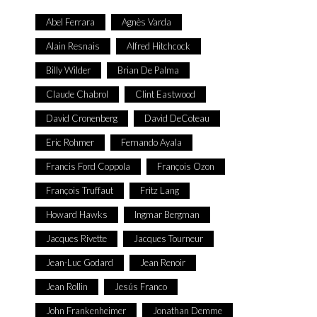
Abel Ferrara
Agnès Varda
Alain Resnais
Alfred Hitchcock
Billy Wilder
Brian De Palma
Claude Chabrol
Clint Eastwood
David Cronenberg
David DeCoteau
Eric Rohmer
Fernando Ayala
Francis Ford Coppola
François Ozon
François Truffaut
Fritz Lang
Howard Hawks
Ingmar Bergman
Jacques Rivette
Jacques Tourneur
Jean-Luc Godard
Jean Renoir
Jean Rollin
Jesús Franco
John Frankenheimer
Jonathan Demme