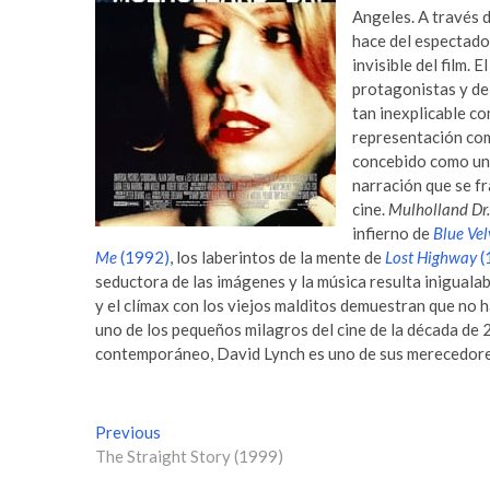
Angeles. A través d
hace del espectador
invisible del film.
protagonistas y de 
tan inexplicable co
representación como
concebido como una 
narración que se fr
cine.
Mulholland Dr.
infierno de
Blue Vel
Me
(1992)
, los laberintos de la mente de
Lost Highway
(
seductora de las imágenes y la música resulta inigualab
y el clímax con los viejos malditos demuestran que no h
uno de los pequeños milagros del cine de la década de 2
contemporáneo, David Lynch es uno de sus merecedore
N
Previous
P
The Straight Story (1999)
r
a
e