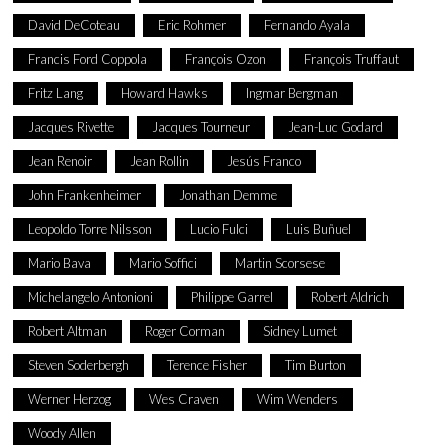
David DeCoteau
Eric Rohmer
Fernando Ayala
Francis Ford Coppola
François Ozon
François Truffaut
Fritz Lang
Howard Hawks
Ingmar Bergman
Jacques Rivette
Jacques Tourneur
Jean-Luc Godard
Jean Renoir
Jean Rollin
Jesús Franco
John Frankenheimer
Jonathan Demme
Leopoldo Torre Nilsson
Lucio Fulci
Luis Buñuel
Mario Bava
Mario Soffici
Martin Scorsese
Michelangelo Antonioni
Philippe Garrel
Robert Aldrich
Robert Altman
Roger Corman
Sidney Lumet
Steven Soderbergh
Terence Fisher
Tim Burton
Werner Herzog
Wes Craven
Wim Wenders
Woody Allen