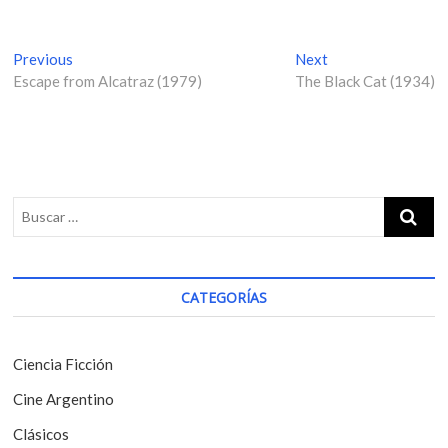
N
Previous
P
Next
N
Escape from Alcatraz (1979)
r
The Black Cat (1934)
e
a
e
x
v
v
t
i
p
e
o
o
g
u
s
s
t
a
p
:
c
o
i
s
CATEGORÍAS
t
ó
:
n
Ciencia Ficción
d
Cine Argentino
e
Clásicos
e