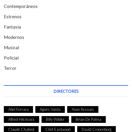
Contemporáneos
n
t
Estrenos
r
Fantasía
a
Modernos
d
Musical
a
Policial
s
Terror
DIRECTORES
Abel Ferrara
Agnès Varda
Alain Resnais
Alfred Hitchcock
Billy Wilder
Brian De Palma
Claude Chabrol
Clint Eastwood
David Cronenberg