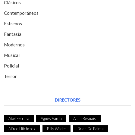
Clásicos
e
Contemporáneos
n
t
Estrenos
r
Fantasía
a
Modernos
d
Musical
a
Policial
s
Terror
DIRECTORES
Abel Ferrara
Agnès Varda
Alain Resnais
Alfred Hitchcock
Billy Wilder
Brian De Palma