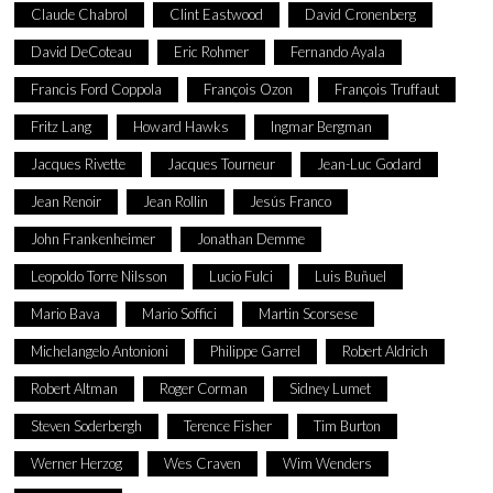
Claude Chabrol
Clint Eastwood
David Cronenberg
David DeCoteau
Eric Rohmer
Fernando Ayala
Francis Ford Coppola
François Ozon
François Truffaut
Fritz Lang
Howard Hawks
Ingmar Bergman
Jacques Rivette
Jacques Tourneur
Jean-Luc Godard
Jean Renoir
Jean Rollin
Jesús Franco
John Frankenheimer
Jonathan Demme
Leopoldo Torre Nilsson
Lucio Fulci
Luis Buñuel
Mario Bava
Mario Soffici
Martin Scorsese
Michelangelo Antonioni
Philippe Garrel
Robert Aldrich
Robert Altman
Roger Corman
Sidney Lumet
Steven Soderbergh
Terence Fisher
Tim Burton
Werner Herzog
Wes Craven
Wim Wenders