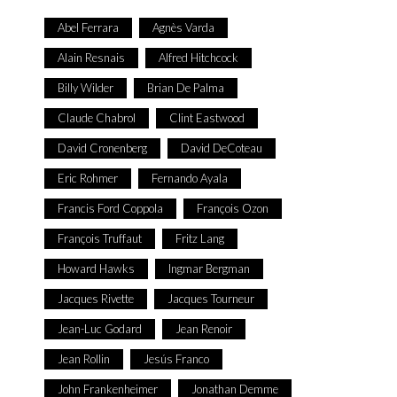
Abel Ferrara
Agnès Varda
Alain Resnais
Alfred Hitchcock
Billy Wilder
Brian De Palma
Claude Chabrol
Clint Eastwood
David Cronenberg
David DeCoteau
Eric Rohmer
Fernando Ayala
Francis Ford Coppola
François Ozon
François Truffaut
Fritz Lang
Howard Hawks
Ingmar Bergman
Jacques Rivette
Jacques Tourneur
Jean-Luc Godard
Jean Renoir
Jean Rollin
Jesús Franco
John Frankenheimer
Jonathan Demme