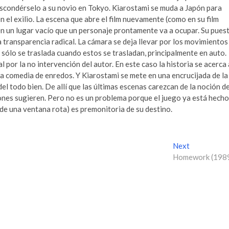
escondérselo a su novio en Tokyo. Kiarostami se muda a Japón para
n el exilio. La escena que abre el film nuevamente (como en su film
en un lugar vacío que un personaje prontamente va a ocupar. Su pues
 transparencia radical. La cámara se deja llevar por los movimientos
 sólo se traslada cuando estos se trasladan, principalmente en auto.
l por la no intervención del autor. En este caso la historia se acerca 
la comedia de enredos. Y Kiarostami se mete en una encrucijada de la
del todo bien. De allí que las últimas escenas carezcan de la noción d
iones sugieren. Pero no es un problema porque el juego ya está hecho
(de una ventana rota) es premonitoria de su destino.
Next
N
Homework (198
e
x
t
p
o
s
t