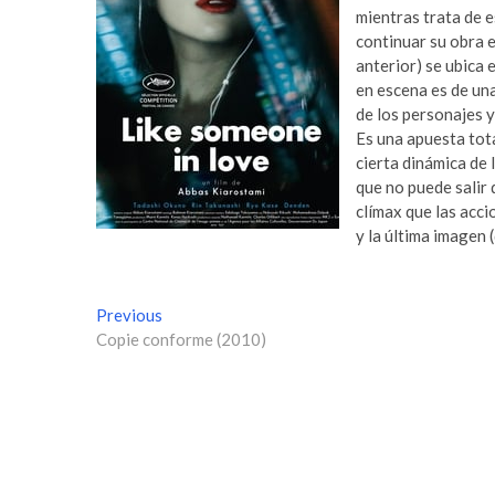
mientras trata de 
continuar su obra e
anterior) se ubica 
en escena es de una
de los personajes y
Es una apuesta tota
cierta dinámica de 
que no puede salir 
clímax que las acc
y la última imagen 
N
Previous
P
Copie conforme (2010)
r
a
e
v
v
i
e
o
g
u
s