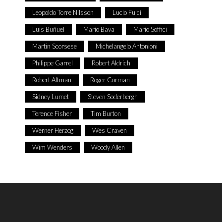
Leopoldo Torre Nilsson
Lucio Fulci
Luis Buñuel
Mario Bava
Mario Soffici
Martin Scorsese
Michelangelo Antonioni
Philippe Garrel
Robert Aldrich
Robert Altman
Roger Corman
Sidney Lumet
Steven Soderbergh
Terence Fisher
Tim Burton
Werner Herzog
Wes Craven
Wim Wenders
Woody Allen