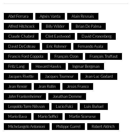
Abel Ferrara
Agnès Varda
Alain Resnais
Alfred Hitchcock
Billy Wilder
Brian De Palma
Claude Chabrol
Clint Eastwood
David Cronenberg
David DeCoteau
Eric Rohmer
Fernando Ayala
Francis Ford Coppola
François Ozon
François Truffaut
Fritz Lang
Howard Hawks
Ingmar Bergman
Jacques Rivette
Jacques Tourneur
Jean-Luc Godard
Jean Renoir
Jean Rollin
Jesús Franco
John Frankenheimer
Jonathan Demme
Leopoldo Torre Nilsson
Lucio Fulci
Luis Buñuel
Mario Bava
Mario Soffici
Martin Scorsese
Michelangelo Antonioni
Philippe Garrel
Robert Aldrich