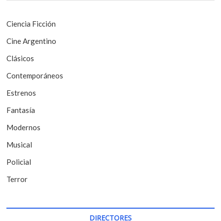
ó
:
n
Ciencia Ficción
d
Cine Argentino
e
Clásicos
e
Contemporáneos
n
t
Estrenos
r
Fantasía
a
Modernos
d
Musical
a
Policial
s
Terror
DIRECTORES