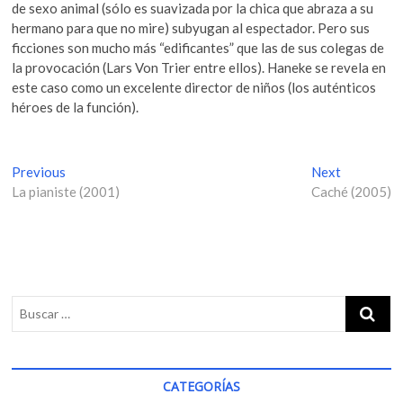
de sexo animal (sólo es suavizada por la chica que abraza a su
hermano para que no mire) subyugan al espectador. Pero sus
ficciones son mucho más “edificantes” que las de sus colegas de
la provocación (Lars Von Trier entre ellos). Haneke se revela en
este caso como un excelente director de niños (los auténticos
héroes de la función).
N
Previous
P
Next
N
La pianiste (2001)
r
Caché (2005)
e
a
e
x
v
v
t
i
p
e
o
o
g
u
s
s
t
a
p
:
c
o
i
s
CATEGORÍAS
t