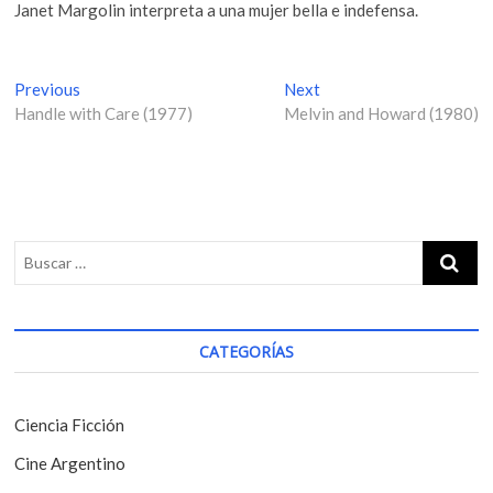
Janet Margolin interpreta a una mujer bella e indefensa.
N
Previous
P
Next
N
Handle with Care (1977)
r
Melvin and Howard (1980)
e
a
e
x
v
v
t
i
p
e
o
o
g
u
s
s
t
a
p
:
c
o
i
s
CATEGORÍAS
t
ó
:
n
Ciencia Ficción
d
Cine Argentino
e