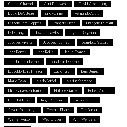
Claude Chabrol
Clint Eastwood
David Cronenberg
David DeCoteau
Eric Rohmer
Fernando Ayala
Francis Ford Coppola
François Ozon
François Truffaut
Fritz Lang
Howard Hawks
Ingmar Bergman
Jacques Rivette
Jacques Tourneur
Jean-Luc Godard
Jean Renoir
Jean Rollin
Jesús Franco
John Frankenheimer
Jonathan Demme
Leopoldo Torre Nilsson
Lucio Fulci
Luis Buñuel
Mario Bava
Mario Soffici
Martin Scorsese
Michelangelo Antonioni
Philippe Garrel
Robert Aldrich
Robert Altman
Roger Corman
Sidney Lumet
Steven Soderbergh
Terence Fisher
Tim Burton
Werner Herzog
Wes Craven
Wim Wenders