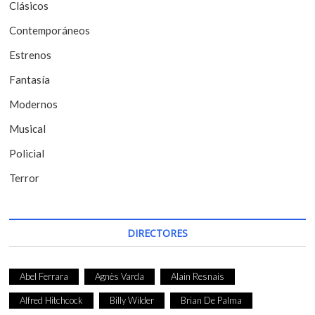
Clásicos
e
Contemporáneos
n
t
Estrenos
r
Fantasía
a
Modernos
d
Musical
a
Policial
s
Terror
DIRECTORES
Abel Ferrara
Agnès Varda
Alain Resnais
Alfred Hitchcock
Billy Wilder
Brian De Palma