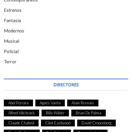
r
a
Estrenos
d
Fantasía
a
Modernos
s
Musical
Policial
Terror
DIRECTORES
Abel Ferrara
Agnès Varda
Alain Resnais
Alfred Hitchcock
Billy Wilder
Brian De Palma
Claude Chabrol
Clint Eastwood
David Cronenberg