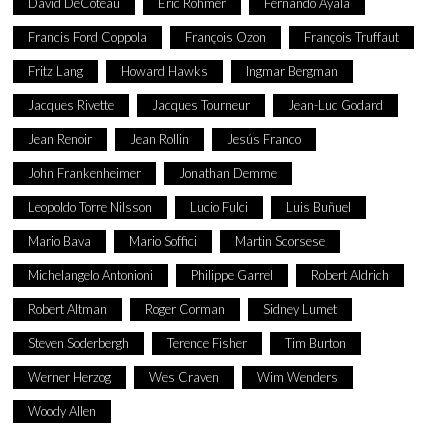
David DeCoteau
Eric Rohmer
Fernando Ayala
Francis Ford Coppola
François Ozon
François Truffaut
Fritz Lang
Howard Hawks
Ingmar Bergman
Jacques Rivette
Jacques Tourneur
Jean-Luc Godard
Jean Renoir
Jean Rollin
Jesús Franco
John Frankenheimer
Jonathan Demme
Leopoldo Torre Nilsson
Lucio Fulci
Luis Buñuel
Mario Bava
Mario Soffici
Martin Scorsese
Michelangelo Antonioni
Philippe Garrel
Robert Aldrich
Robert Altman
Roger Corman
Sidney Lumet
Steven Soderbergh
Terence Fisher
Tim Burton
Werner Herzog
Wes Craven
Wim Wenders
Woody Allen