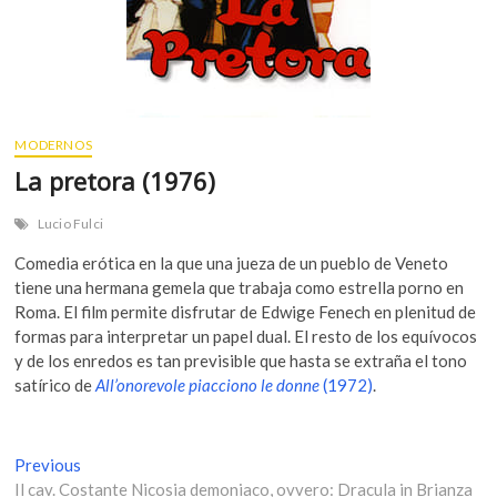
MODERNOS
La pretora (1976)
Lucio Fulci
Comedia erótica en la que una jueza de un pueblo de Veneto
tiene una hermana gemela que trabaja como estrella porno en
Roma. El film permite disfrutar de Edwige Fenech en plenitud de
formas para interpretar un papel dual. El resto de los equívocos
y de los enredos es tan previsible que hasta se extraña el tono
satírico de
All’onorevole piacciono le donne
(1972)
.
N
Previous
P
Il cav. Costante Nicosia demoniaco, ovvero: Dracula in Brianza
r