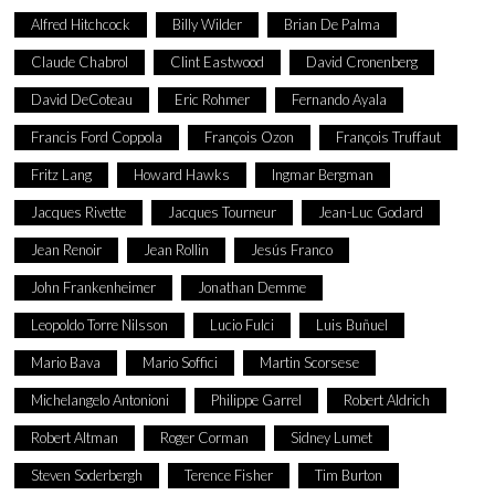
Alfred Hitchcock
Billy Wilder
Brian De Palma
Claude Chabrol
Clint Eastwood
David Cronenberg
David DeCoteau
Eric Rohmer
Fernando Ayala
Francis Ford Coppola
François Ozon
François Truffaut
Fritz Lang
Howard Hawks
Ingmar Bergman
Jacques Rivette
Jacques Tourneur
Jean-Luc Godard
Jean Renoir
Jean Rollin
Jesús Franco
John Frankenheimer
Jonathan Demme
Leopoldo Torre Nilsson
Lucio Fulci
Luis Buñuel
Mario Bava
Mario Soffici
Martin Scorsese
Michelangelo Antonioni
Philippe Garrel
Robert Aldrich
Robert Altman
Roger Corman
Sidney Lumet
Steven Soderbergh
Terence Fisher
Tim Burton