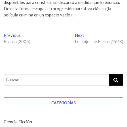
disponibles para construir su discurso a medida que lo enuncia.
De esta forma escapa a la progresión narrativa clásica (la
película culmina en un espacio vacío).
N
Previous
P
Next
N
El aura (2005)
r
Los hijos de Fierro (1978)
e
a
e
x
v
v
t
i
p
e
o
o
g
u
s
s
t
a
p
:
c
o
i
s
CATEGORÍAS
t
ó
:
n
Ciencia Ficción