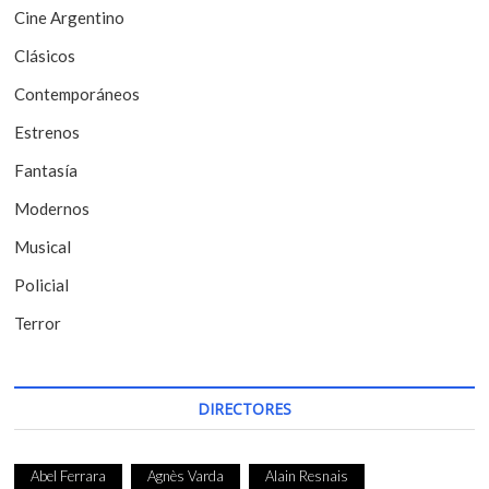
d
Cine Argentino
e
Clásicos
e
Contemporáneos
n
t
Estrenos
r
Fantasía
a
Modernos
d
Musical
a
Policial
s
Terror
DIRECTORES
Abel Ferrara
Agnès Varda
Alain Resnais