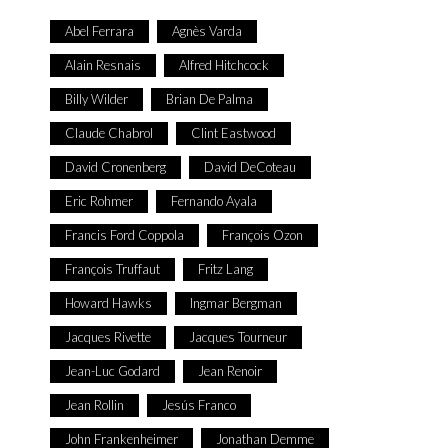
Abel Ferrara
Agnès Varda
Alain Resnais
Alfred Hitchcock
Billy Wilder
Brian De Palma
Claude Chabrol
Clint Eastwood
David Cronenberg
David DeCoteau
Eric Rohmer
Fernando Ayala
Francis Ford Coppola
François Ozon
François Truffaut
Fritz Lang
Howard Hawks
Ingmar Bergman
Jacques Rivette
Jacques Tourneur
Jean-Luc Godard
Jean Renoir
Jean Rollin
Jesús Franco
John Frankenheimer
Jonathan Demme