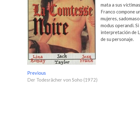
mata a sus víctimas
Franco compone una
mujeres, sadomasoq
modus operandi. Si 
interpretación de 
de su personaje.
N
Previous
P
Der Todesrächer von Soho (1972)
r
a
e
v
v
i
e
o
g
u
s
a
p
c
o