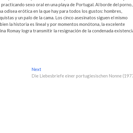
 practicando sexo oral en una playa de Portugal. Al borde del porno,
 odisea erótica en la que hay para todos los gustos: hombres,
uistas y un palo de la cama. Los cinco asesinatos siguen el mismo
bien la historia es lineal y por momentos monótona, la excelente
Lina Romay logra transmitir la resignación de la condenada existenci
Next
N
Die Liebesbriefe einer portugiesischen Nonne (197
e
x
t
p
o
s
t
: