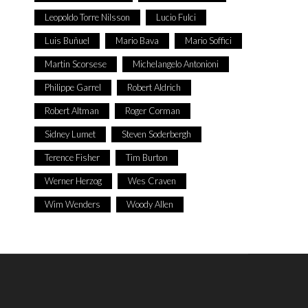
Leopoldo Torre Nilsson
Lucio Fulci
Luis Buñuel
Mario Bava
Mario Soffici
Martin Scorsese
Michelangelo Antonioni
Philippe Garrel
Robert Aldrich
Robert Altman
Roger Corman
Sidney Lumet
Steven Soderbergh
Terence Fisher
Tim Burton
Werner Herzog
Wes Craven
Wim Wenders
Woody Allen