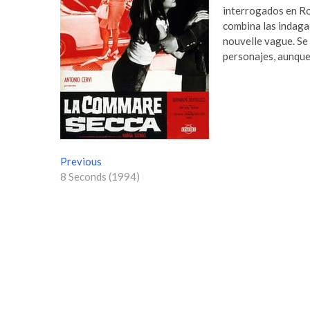
interrogados en Ro
combina las indaga
nouvelle vague. Se
personajes, aunque 
N
Previous
P
8 Seconds (1994)
r
a
e
v
v
i
e
o
g
u
s
a
p
c
o