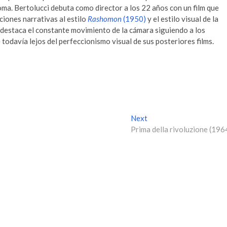
ma. Bertolucci debuta como director a los 22 años con un film que
ciones narrativas al estilo
Rashomon
(1950)
y el estilo visual de la
 destaca el constante movimiento de la cámara siguiendo a los
todavía lejos del perfeccionismo visual de sus posteriores films.
Next
N
Prima della rivoluzione (196
e
x
t
p
o
s
t
: