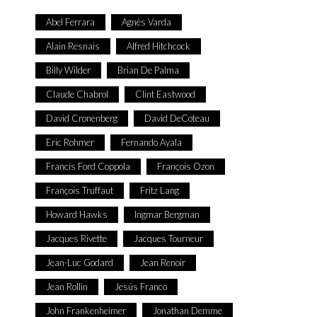
Abel Ferrara
Agnès Varda
Alain Resnais
Alfred Hitchcock
Billy Wilder
Brian De Palma
Claude Chabrol
Clint Eastwood
David Cronenberg
David DeCoteau
Eric Rohmer
Fernando Ayala
Francis Ford Coppola
François Ozon
François Truffaut
Fritz Lang
Howard Hawks
Ingmar Bergman
Jacques Rivette
Jacques Tourneur
Jean-Luc Godard
Jean Renoir
Jean Rollin
Jesús Franco
John Frankenheimer
Jonathan Demme