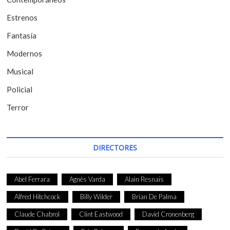
n
t
Estrenos
r
Fantasía
a
Modernos
d
Musical
a
Policial
s
Terror
DIRECTORES
Abel Ferrara
Agnès Varda
Alain Resnais
Alfred Hitchcock
Billy Wilder
Brian De Palma
Claude Chabrol
Clint Eastwood
David Cronenberg