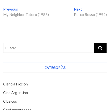
N
Previous
P
Next
N
My Neighbor Totoro (1988)
r
Porco Rosso (1992)
e
a
e
x
v
v
t
i
p
e
o
o
g
u
s
s
t
a
p
:
c
o
i
s
CATEGORÍAS
t
ó
:
n
Ciencia Ficción
d
Cine Argentino
e
Clásicos
e
Contemporáneos