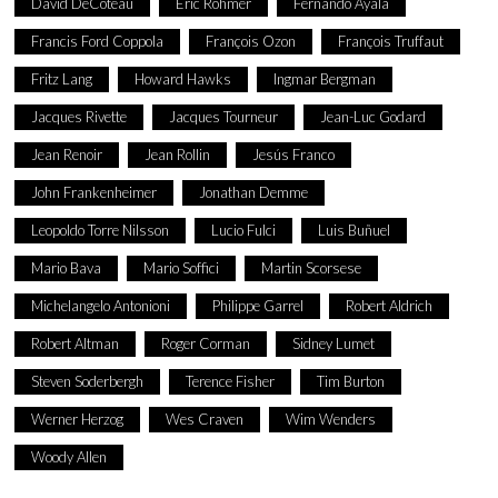
David DeCoteau
Eric Rohmer
Fernando Ayala
Francis Ford Coppola
François Ozon
François Truffaut
Fritz Lang
Howard Hawks
Ingmar Bergman
Jacques Rivette
Jacques Tourneur
Jean-Luc Godard
Jean Renoir
Jean Rollin
Jesús Franco
John Frankenheimer
Jonathan Demme
Leopoldo Torre Nilsson
Lucio Fulci
Luis Buñuel
Mario Bava
Mario Soffici
Martin Scorsese
Michelangelo Antonioni
Philippe Garrel
Robert Aldrich
Robert Altman
Roger Corman
Sidney Lumet
Steven Soderbergh
Terence Fisher
Tim Burton
Werner Herzog
Wes Craven
Wim Wenders
Woody Allen