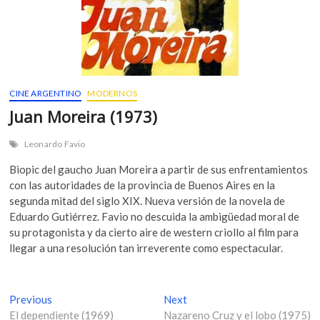
CINE ARGENTINO
MODERNOS
Juan Moreira (1973)
Leonardo Favio
Biopic del gaucho Juan Moreira a partir de sus enfrentamientos
con las autoridades de la provincia de Buenos Aires en la
segunda mitad del siglo XIX. Nueva versión de la novela de
Eduardo Gutiérrez. Favio no descuida la ambigüedad moral de
su protagonista y da cierto aire de western criollo al film para
llegar a una resolución tan irreverente como espectacular.
N
Previous
P
Next
N
El dependiente (1969)
r
Nazareno Cruz y el lobo (1975)
e