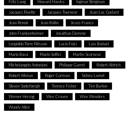
Fritz Lang
Howard Hawks
Ingmar Bergman
Jacques Rivette
Jacques Tourneur
Jean-Luc Godard
Jean Renoir
Jean Rollin
Jesús Franco
John Frankenheimer
Jonathan Demme
Leopoldo Torre Nilsson
Lucio Fulci
Luis Buñuel
Mario Bava
Mario Soffici
Martin Scorsese
Michelangelo Antonioni
Philippe Garrel
Robert Aldrich
Robert Altman
Roger Corman
Sidney Lumet
Steven Soderbergh
Terence Fisher
Tim Burton
Werner Herzog
Wes Craven
Wim Wenders
Woody Allen