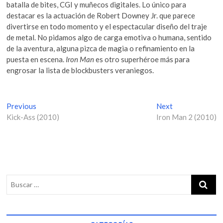
batalla de bites, CGI y muñecos digitales. Lo único para
destacar es la actuación de Robert Downey Jr. que parece
divertirse en todo momento y el espectacular diseño del traje
de metal. No pidamos algo de carga emotiva o humana, sentido
de la aventura, alguna pizca de magia o refinamiento en la
puesta en escena.
Iron Man
es otro superhéroe más para
engrosar la lista de blockbusters veraniegos.
N
Previous
P
Next
N
Kick-Ass (2010)
r
Iron Man 2 (2010)
e
a
e
x
v
v
t
i
p
e
o
o
g
u
s
s
t
a
p
:
c
o
i
s