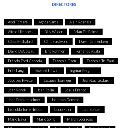
DIRECTORES
Abel Ferrara
Agnès Varda
Alain Resnais
Alfred Hitchcock
Billy Wilder
Brian De Palma
Claude Chabrol
Clint Eastwood
David Cronenberg
David DeCoteau
Eric Rohmer
Fernando Ayala
Francis Ford Coppola
François Ozon
François Truffaut
Fritz Lang
Howard Hawks
Ingmar Bergman
Jacques Rivette
Jacques Tourneur
Jean-Luc Godard
Jean Renoir
Jean Rollin
Jesús Franco
John Frankenheimer
Jonathan Demme
Leopoldo Torre Nilsson
Lucio Fulci
Luis Buñuel
Mario Bava
Mario Soffici
Martin Scorsese