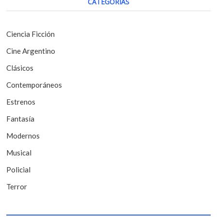
CATEGORÍAS
t
ó
:
n
Ciencia Ficción
d
Cine Argentino
e
Clásicos
e
Contemporáneos
n
t
Estrenos
r
Fantasía
a
Modernos
d
Musical
a
Policial
s
Terror