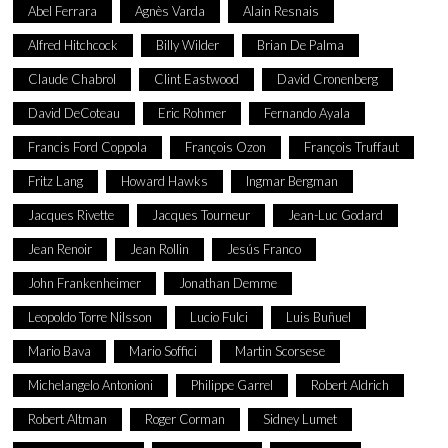
Abel Ferrara
Agnès Varda
Alain Resnais
Alfred Hitchcock
Billy Wilder
Brian De Palma
Claude Chabrol
Clint Eastwood
David Cronenberg
David DeCoteau
Eric Rohmer
Fernando Ayala
Francis Ford Coppola
François Ozon
François Truffaut
Fritz Lang
Howard Hawks
Ingmar Bergman
Jacques Rivette
Jacques Tourneur
Jean-Luc Godard
Jean Renoir
Jean Rollin
Jesús Franco
John Frankenheimer
Jonathan Demme
Leopoldo Torre Nilsson
Lucio Fulci
Luis Buñuel
Mario Bava
Mario Soffici
Martin Scorsese
Michelangelo Antonioni
Philippe Garrel
Robert Aldrich
Robert Altman
Roger Corman
Sidney Lumet