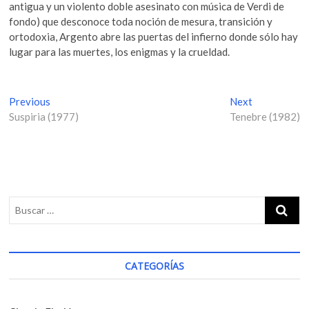
antigua y un violento doble asesinato con música de Verdi de
fondo) que desconoce toda noción de mesura, transición y
ortodoxia, Argento abre las puertas del infierno donde sólo hay
lugar para las muertes, los enigmas y la crueldad.
N
Previous
P
Next
N
Suspiria (1977)
r
Tenebre (1982)
e
a
e
x
v
v
t
i
p
e
o
o
g
u
s
s
t
a
p
:
c
o
i
s
CATEGORÍAS
t
ó
:
n