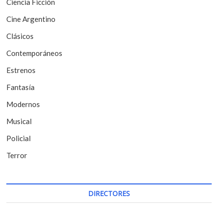
Ciencia Ficción
d
Cine Argentino
e
Clásicos
e
Contemporáneos
n
t
Estrenos
r
Fantasía
a
Modernos
d
Musical
a
Policial
s
Terror
DIRECTORES