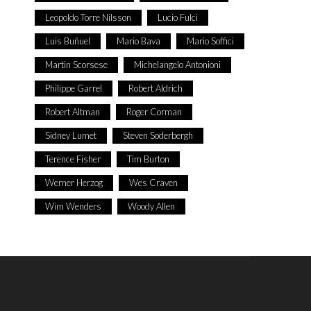
Leopoldo Torre Nilsson
Lucio Fulci
Luis Buñuel
Mario Bava
Mario Soffici
Martin Scorsese
Michelangelo Antonioni
Philippe Garrel
Robert Aldrich
Robert Altman
Roger Corman
Sidney Lumet
Steven Soderbergh
Terence Fisher
Tim Burton
Werner Herzog
Wes Craven
Wim Wenders
Woody Allen