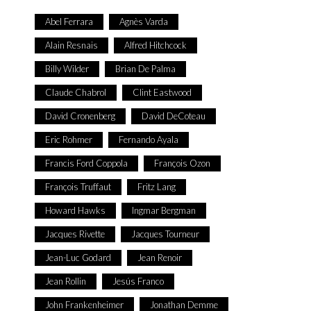
Abel Ferrara
Agnès Varda
Alain Resnais
Alfred Hitchcock
Billy Wilder
Brian De Palma
Claude Chabrol
Clint Eastwood
David Cronenberg
David DeCoteau
Eric Rohmer
Fernando Ayala
Francis Ford Coppola
François Ozon
François Truffaut
Fritz Lang
Howard Hawks
Ingmar Bergman
Jacques Rivette
Jacques Tourneur
Jean-Luc Godard
Jean Renoir
Jean Rollin
Jesús Franco
John Frankenheimer
Jonathan Demme