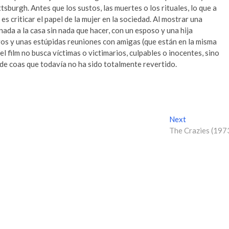
ttsburgh. Antes que los sustos, las muertes o los rituales, lo que a
es criticar el papel de la mujer en la sociedad. Al mostrar una
ada a la casa sin nada que hacer, con un esposo y una hija
os y unas estúpidas reuniones con amigas (que están en la misma
 el film no busca víctimas o victimarios, culpables o inocentes, sino
 de coas que todavía no ha sido totalmente revertido.
Next
N
The Crazies (197
e
x
t
p
o
s
t
: