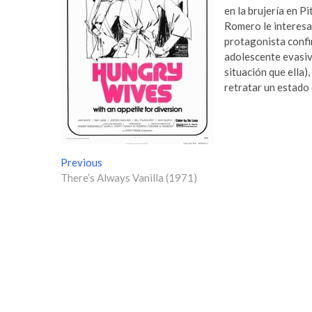
en la brujería en Pi
Romero le interesa 
protagonista confin
adolescente evasiv
situación que ella),
retratar un estado
N
Previous
P
There’s Always Vanilla (1971)
r
a
e
v
v
i
e
o
g
u
s
a
p
c
o