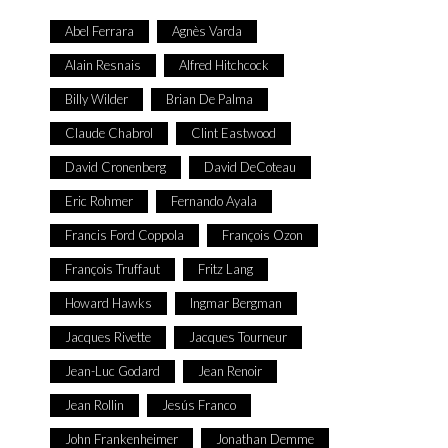
Abel Ferrara
Agnès Varda
Alain Resnais
Alfred Hitchcock
Billy Wilder
Brian De Palma
Claude Chabrol
Clint Eastwood
David Cronenberg
David DeCoteau
Eric Rohmer
Fernando Ayala
Francis Ford Coppola
François Ozon
François Truffaut
Fritz Lang
Howard Hawks
Ingmar Bergman
Jacques Rivette
Jacques Tourneur
Jean-Luc Godard
Jean Renoir
Jean Rollin
Jesús Franco
John Frankenheimer
Jonathan Demme