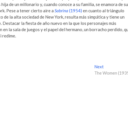
 hija de un millonario y, cuando conoce a su familia, se enamora de su
k. Pese a tener cierto aire a
Sabrina
(1954)
en cuanto al triángulo
o de la alta sociedad de New York, resulta más simpática y tiene un
. Destacar la fiesta de año nuevo en la que los personajes más
n en la sala de juegos y el papel del hermano, un borracho perdido, q
i redime.
Next
N
The Women (193
e
x
t
p
o
s
t
: