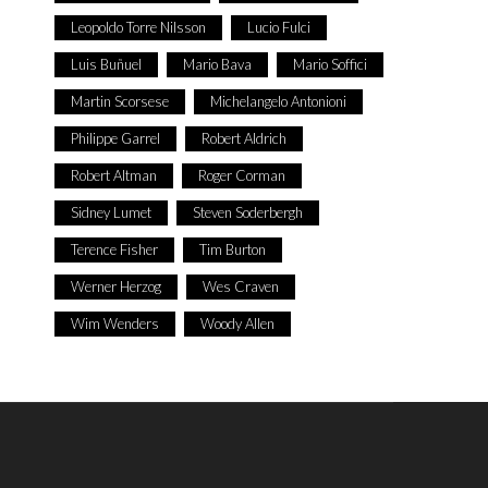
Leopoldo Torre Nilsson
Lucio Fulci
Luis Buñuel
Mario Bava
Mario Soffici
Martin Scorsese
Michelangelo Antonioni
Philippe Garrel
Robert Aldrich
Robert Altman
Roger Corman
Sidney Lumet
Steven Soderbergh
Terence Fisher
Tim Burton
Werner Herzog
Wes Craven
Wim Wenders
Woody Allen