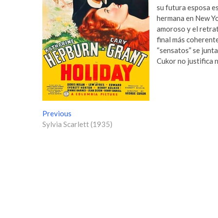
su futura esposa es
hermana en New Yor
amoroso y el retrat
final más coherente
“sensatos” se junta
Cukor no justifica n
N
Previous
P
Sylvia Scarlett (1935)
r
a
e
v
v
i
e
o
g
u
s
a
p
c
o