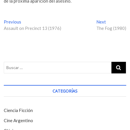
de la próxima aparición del asesino.
N
Previous
P
Next
N
Assault on Precinct 13 (1976)
r
The Fog (1980)
e
a
e
x
v
v
t
i
p
e
o
o
g
u
s
s
t
a
p
:
c
o
i
s
CATEGORÍAS
t
ó
:
n
Ciencia Ficción
d
Cine Argentino
e