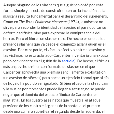
Aunque ninguno de los slashers que siguieron optó por esta
forma simple y directa de construir el terror, la inclusión de la
máscara resulta fundamental para el desarrollo del subgénero.
Como en
The Texas Chainsaw Massacre
(1974), la máscara no
sirve para seconder la identidad del asesino ni para ocultar su
deformidad física, sino para expresar la omnipresencia del
horror. Pero el film es un slasher raro. De hecho es uno de los
primeros slashers que ya desde el comienzo aclara quién es el
asesino. Por otra parte, el vínculo afectivo entre el asesino y
las víctimas no está aclarado (Carpenter inventaría una excusa
poco convincente en el guión de la
secuela
). De hecho, el film es
más un psycho thriller con formato de slasher en el que
Carpenter aprovecha una premisa sencillamente exploitation
(un asesino de niñeras) para hacer un ejercicio formal que al día
de hoy no ha podido ser igualado. Si bien el uso de la steadicam
y la música por momentos puede llegar a saturar, no se puede
negar que el dominio del espacio fílmico de Carpenter es
magistral. En los cuatro asesinatos que muestra, el ataque
proviene de los cuatro márgenes de la pantalla: el primero
desde una cámara subjetiva, el segundo desde la izquierda, el