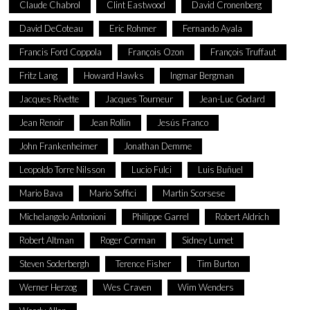
Claude Chabrol
Clint Eastwood
David Cronenberg
David DeCoteau
Eric Rohmer
Fernando Ayala
Francis Ford Coppola
François Ozon
François Truffaut
Fritz Lang
Howard Hawks
Ingmar Bergman
Jacques Rivette
Jacques Tourneur
Jean-Luc Godard
Jean Renoir
Jean Rollin
Jesús Franco
John Frankenheimer
Jonathan Demme
Leopoldo Torre Nilsson
Lucio Fulci
Luis Buñuel
Mario Bava
Mario Soffici
Martin Scorsese
Michelangelo Antonioni
Philippe Garrel
Robert Aldrich
Robert Altman
Roger Corman
Sidney Lumet
Steven Soderbergh
Terence Fisher
Tim Burton
Werner Herzog
Wes Craven
Wim Wenders