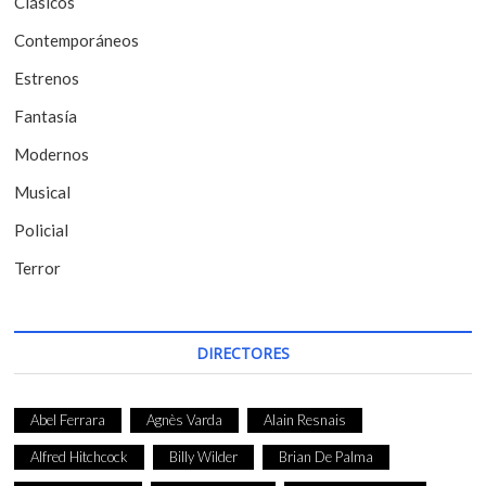
Clásicos
e
Contemporáneos
n
t
Estrenos
r
Fantasía
a
Modernos
d
Musical
a
Policial
s
Terror
DIRECTORES
Abel Ferrara
Agnès Varda
Alain Resnais
Alfred Hitchcock
Billy Wilder
Brian De Palma