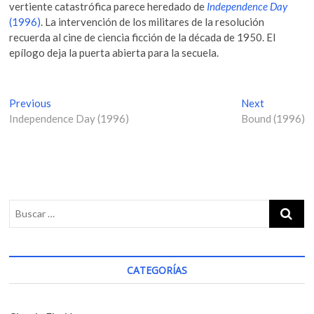
vertiente catastrófica parece heredado de
Independence Day
(1996)
. La intervención de los militares de la resolución
recuerda al cine de ciencia ficción de la década de 1950. El
epílogo deja la puerta abierta para la secuela.
N
Previous
P
Next
N
Independence Day (1996)
r
Bound (1996)
e
a
e
x
v
v
t
i
p
e
o
o
g
u
s
s
t
a
p
:
c
o
i
s
CATEGORÍAS
t
ó
:
n