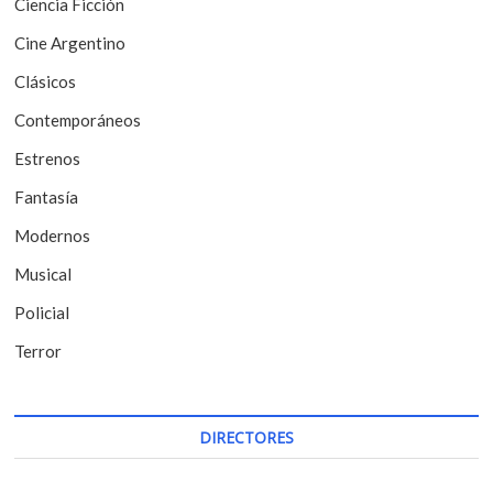
Ciencia Ficción
d
Cine Argentino
e
Clásicos
e
Contemporáneos
n
t
Estrenos
r
Fantasía
a
Modernos
d
Musical
a
Policial
s
Terror
DIRECTORES