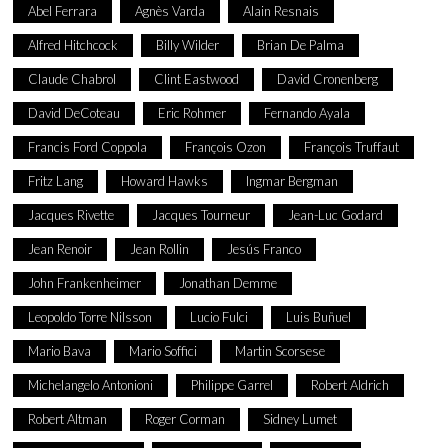
Abel Ferrara
Agnès Varda
Alain Resnais
Alfred Hitchcock
Billy Wilder
Brian De Palma
Claude Chabrol
Clint Eastwood
David Cronenberg
David DeCoteau
Eric Rohmer
Fernando Ayala
Francis Ford Coppola
François Ozon
François Truffaut
Fritz Lang
Howard Hawks
Ingmar Bergman
Jacques Rivette
Jacques Tourneur
Jean-Luc Godard
Jean Renoir
Jean Rollin
Jesús Franco
John Frankenheimer
Jonathan Demme
Leopoldo Torre Nilsson
Lucio Fulci
Luis Buñuel
Mario Bava
Mario Soffici
Martin Scorsese
Michelangelo Antonioni
Philippe Garrel
Robert Aldrich
Robert Altman
Roger Corman
Sidney Lumet