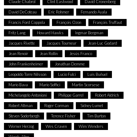
Claude Chabrol
Clint Eastwood
David Cronenberg
David DeCoteau
Eric Rohmer
Fernando Ayala
Francis Ford Coppola
François Ozon
François Truffaut
Fritz Lang
Howard Hawks
Ingmar Bergman
Jacques Rivette
Jacques Tourneur
Jean-Luc Godard
Jean Renoir
Jean Rollin
Jesús Franco
John Frankenheimer
Jonathan Demme
Leopoldo Torre Nilsson
Lucio Fulci
Luis Buñuel
Mario Bava
Mario Soffici
Martin Scorsese
Michelangelo Antonioni
Philippe Garrel
Robert Aldrich
Robert Altman
Roger Corman
Sidney Lumet
Steven Soderbergh
Terence Fisher
Tim Burton
Werner Herzog
Wes Craven
Wim Wenders
Woody Allen