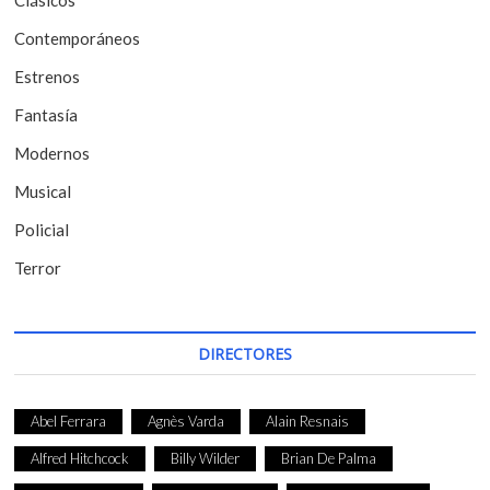
e
Contemporáneos
n
t
Estrenos
r
Fantasía
a
Modernos
d
Musical
a
Policial
s
Terror
DIRECTORES
Abel Ferrara
Agnès Varda
Alain Resnais
Alfred Hitchcock
Billy Wilder
Brian De Palma