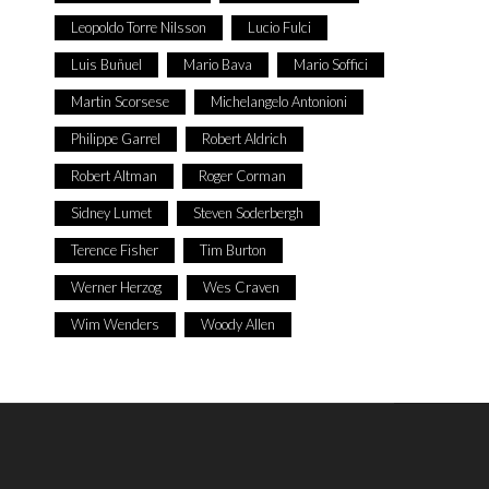
Leopoldo Torre Nilsson
Lucio Fulci
Luis Buñuel
Mario Bava
Mario Soffici
Martin Scorsese
Michelangelo Antonioni
Philippe Garrel
Robert Aldrich
Robert Altman
Roger Corman
Sidney Lumet
Steven Soderbergh
Terence Fisher
Tim Burton
Werner Herzog
Wes Craven
Wim Wenders
Woody Allen