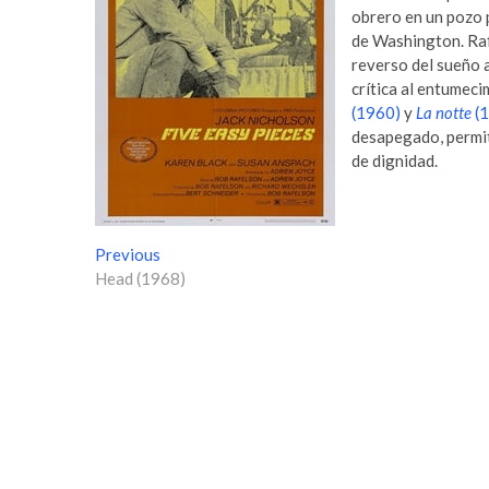
obrero en un pozo p
de Washington. Raf
reverso del sueño 
crítica al entumeci
(1960)
y
La notte
(1
desapegado, permite
de dignidad.
N
Previous
P
Head (1968)
r
a
e
v
v
i
e
o
g
u
s
a
p
c
o