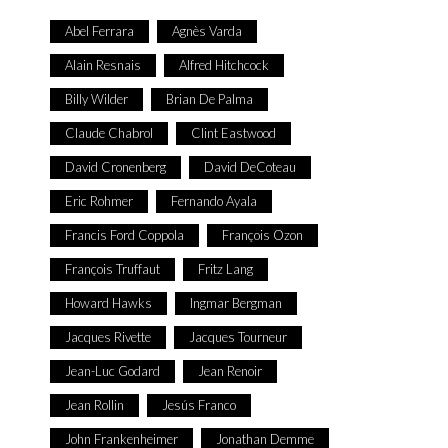
Abel Ferrara
Agnès Varda
Alain Resnais
Alfred Hitchcock
Billy Wilder
Brian De Palma
Claude Chabrol
Clint Eastwood
David Cronenberg
David DeCoteau
Eric Rohmer
Fernando Ayala
Francis Ford Coppola
François Ozon
François Truffaut
Fritz Lang
Howard Hawks
Ingmar Bergman
Jacques Rivette
Jacques Tourneur
Jean-Luc Godard
Jean Renoir
Jean Rollin
Jesús Franco
John Frankenheimer
Jonathan Demme