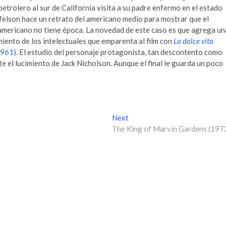
etrolero al sur de California visita a su padre enfermo en el estado
elson hace un retrato del americano medio para mostrar que el
americano no tiene época. La novedad de este caso es que agrega un
miento de los intelectuales que emparenta al film con
La dolce vita
961)
. El estudio del personaje protagonista, tan descontento como
 el lucimiento de Jack Nicholson. Aunque el final le guarda un poco
Next
N
The King of Marvin Gardens (197
e
x
t
p
o
s
t
: