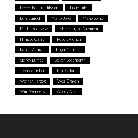
Leopoldo Torre Nilsson
Lucio Fulci
Luis Buñuel
Mario Bava
Mario Soffici
Martin Scorsese
Michelangelo Antonioni
Philippe Garrel
Robert Aldrich
Robert Altman
Roger Corman
Sidney Lumet
Steven Soderbergh
Terence Fisher
Tim Burton
Werner Herzog
Wes Craven
Wim Wenders
Woody Allen