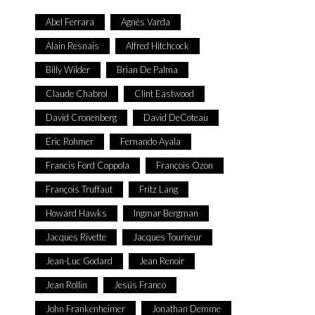
Abel Ferrara
Agnès Varda
Alain Resnais
Alfred Hitchcock
Billy Wilder
Brian De Palma
Claude Chabrol
Clint Eastwood
David Cronenberg
David DeCoteau
Eric Rohmer
Fernando Ayala
Francis Ford Coppola
François Ozon
François Truffaut
Fritz Lang
Howard Hawks
Ingmar Bergman
Jacques Rivette
Jacques Tourneur
Jean-Luc Godard
Jean Renoir
Jean Rollin
Jesús Franco
John Frankenheimer
Jonathan Demme