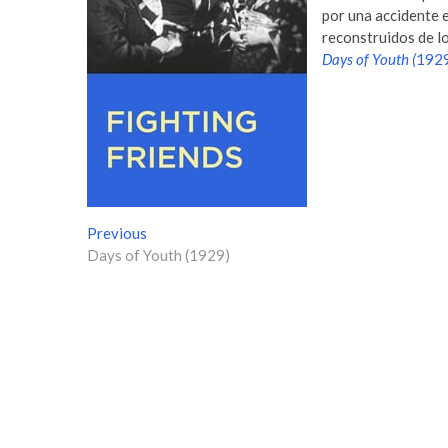
por una accidente e
reconstruidos de lo
Days of Youth (
192
N
Previous
P
Days of Youth (1929)
r
a
e
v
v
i
e
o
g
u
s
a
p
c
o