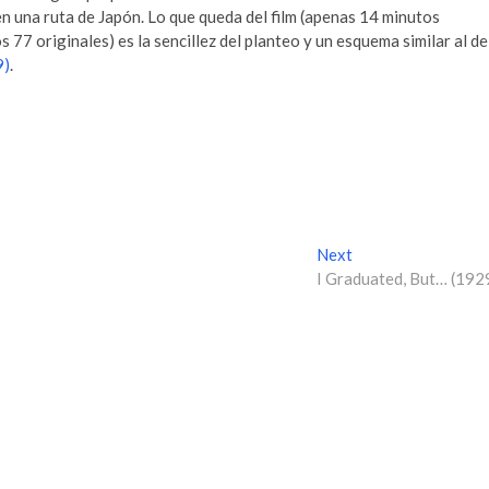
n una ruta de Japón. Lo que queda del film (apenas 14 minutos
s 77 originales) es la sencillez del planteo y un esquema similar al de
9)
.
Next
N
I Graduated, But… (192
e
x
t
p
o
s
t
: