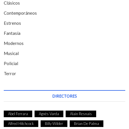
Clásicos
e
Contemporáneos
n
t
Estrenos
r
Fantasía
a
Modernos
d
Musical
a
Policial
s
Terror
DIRECTORES
Abel Ferrara
Agnès Varda
Alain Resnais
Alfred Hitchcock
Billy Wilder
Brian De Palma