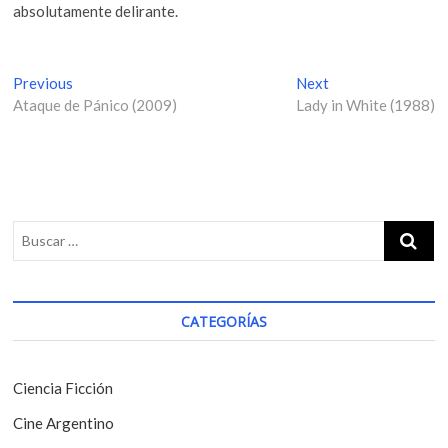
absolutamente delirante.
N
Previous
P
Next
N
Ataque de Pánico (2009)
r
Lady in White (1988)
e
a
e
x
v
v
t
i
p
e
o
o
g
u
s
s
t
a
p
:
c
o
i
s
CATEGORÍAS
t
ó
:
n
Ciencia Ficción
d
Cine Argentino
e