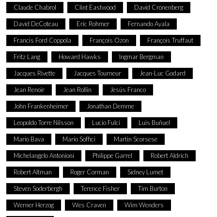
Claude Chabrol
Clint Eastwood
David Cronenberg
David DeCoteau
Eric Rohmer
Fernando Ayala
Francis Ford Coppola
François Ozon
François Truffaut
Fritz Lang
Howard Hawks
Ingmar Bergman
Jacques Rivette
Jacques Tourneur
Jean-Luc Godard
Jean Renoir
Jean Rollin
Jesús Franco
John Frankenheimer
Jonathan Demme
Leopoldo Torre Nilsson
Lucio Fulci
Luis Buñuel
Mario Bava
Mario Soffici
Martin Scorsese
Michelangelo Antonioni
Philippe Garrel
Robert Aldrich
Robert Altman
Roger Corman
Sidney Lumet
Steven Soderbergh
Terence Fisher
Tim Burton
Werner Herzog
Wes Craven
Wim Wenders