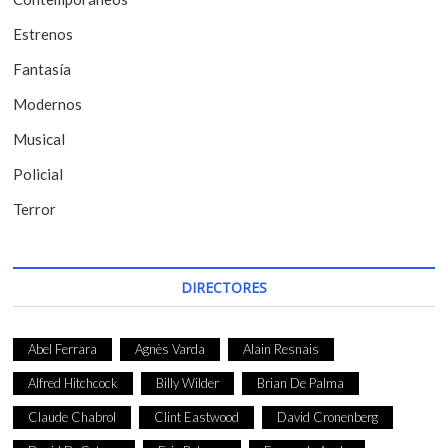
n
t
Estrenos
r
Fantasía
a
Modernos
d
Musical
a
Policial
s
Terror
DIRECTORES
Abel Ferrara
Agnès Varda
Alain Resnais
Alfred Hitchcock
Billy Wilder
Brian De Palma
Claude Chabrol
Clint Eastwood
David Cronenberg