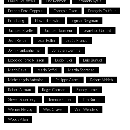
David DeCoteau
Eric Rohmer
Fernando Ayala
Francis Ford Coppola
François Ozon
François Truffaut
Fritz Lang
Howard Hawks
Ingmar Bergman
Jacques Rivette
Jacques Tourneur
Jean-Luc Godard
Jean Renoir
Jean Rollin
Jesús Franco
John Frankenheimer
Jonathan Demme
Leopoldo Torre Nilsson
Lucio Fulci
Luis Buñuel
Mario Bava
Mario Soffici
Martin Scorsese
Michelangelo Antonioni
Philippe Garrel
Robert Aldrich
Robert Altman
Roger Corman
Sidney Lumet
Steven Soderbergh
Terence Fisher
Tim Burton
Werner Herzog
Wes Craven
Wim Wenders
Woody Allen