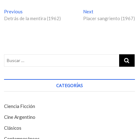
N
Previous
P
Next
N
Detrás de la mentira (1962)
r
Placer sangriento (1967)
e
a
e
x
v
v
t
i
p
e
o
o
g
u
s
s
t
a
p
:
c
o
i
s
CATEGORÍAS
t
ó
:
n
Ciencia Ficción
d
Cine Argentino
e
Clásicos
e
Contemporáneos