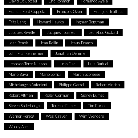
David DeCoteau
Eric Rohmer
Fernando Ayala
Francis Ford Coppola
François Ozon
François Truffaut
Fritz Lang
Howard Hawks
Ingmar Bergman
Jacques Rivette
Jacques Tourneur
Jean-Luc Godard
Jean Renoir
Jean Rollin
Jesús Franco
John Frankenheimer
Jonathan Demme
Leopoldo Torre Nilsson
Lucio Fulci
Luis Buñuel
Mario Bava
Mario Soffici
Martin Scorsese
Michelangelo Antonioni
Philippe Garrel
Robert Aldrich
Robert Altman
Roger Corman
Sidney Lumet
Steven Soderbergh
Terence Fisher
Tim Burton
Werner Herzog
Wes Craven
Wim Wenders
Woody Allen