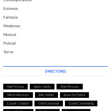
n
t
Estrenos
r
Fantasía
a
Modernos
d
Musical
a
Policial
s
Terror
DIRECTORES
Abel Ferrara
Agnès Varda
Alain Resnais
Alfred Hitchcock
Billy Wilder
Brian De Palma
Claude Chabrol
Clint Eastwood
David Cronenberg