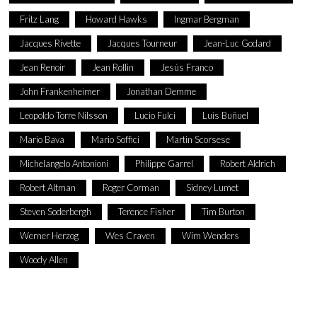
Fritz Lang
Howard Hawks
Ingmar Bergman
Jacques Rivette
Jacques Tourneur
Jean-Luc Godard
Jean Renoir
Jean Rollin
Jesús Franco
John Frankenheimer
Jonathan Demme
Leopoldo Torre Nilsson
Lucio Fulci
Luis Buñuel
Mario Bava
Mario Soffici
Martin Scorsese
Michelangelo Antonioni
Philippe Garrel
Robert Aldrich
Robert Altman
Roger Corman
Sidney Lumet
Steven Soderbergh
Terence Fisher
Tim Burton
Werner Herzog
Wes Craven
Wim Wenders
Woody Allen