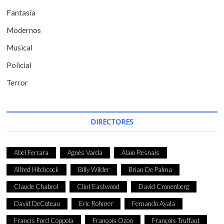
r
Fantasía
a
Modernos
d
Musical
a
Policial
s
Terror
DIRECTORES
Abel Ferrara
Agnès Varda
Alain Resnais
Alfred Hitchcock
Billy Wilder
Brian De Palma
Claude Chabrol
Clint Eastwood
David Cronenberg
David DeCoteau
Eric Rohmer
Fernando Ayala
Francis Ford Coppola
François Ozon
François Truffaut