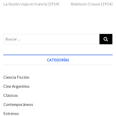
La ilusión viaja en tranvía (1954)
r
Robinson Crusoe (1954)
e
a
e
x
v
v
t
i
p
e
o
o
g
u
s
s
t
a
p
:
c
o
i
s
CATEGORÍAS
t
ó
:
n
Ciencia Ficción
d
Cine Argentino
e
Clásicos
e
Contemporáneos
n
t
Estrenos