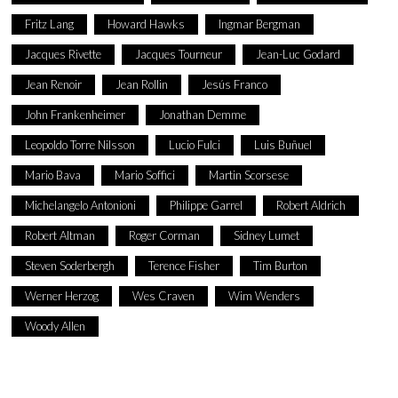
Fritz Lang
Howard Hawks
Ingmar Bergman
Jacques Rivette
Jacques Tourneur
Jean-Luc Godard
Jean Renoir
Jean Rollin
Jesús Franco
John Frankenheimer
Jonathan Demme
Leopoldo Torre Nilsson
Lucio Fulci
Luis Buñuel
Mario Bava
Mario Soffici
Martin Scorsese
Michelangelo Antonioni
Philippe Garrel
Robert Aldrich
Robert Altman
Roger Corman
Sidney Lumet
Steven Soderbergh
Terence Fisher
Tim Burton
Werner Herzog
Wes Craven
Wim Wenders
Woody Allen