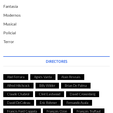
r
Fantasía
a
Modernos
d
Musical
a
Policial
s
Terror
DIRECTORES
Abel Ferrara
Agnès Varda
Alain Resnais
Alfred Hitchcock
Billy Wilder
Brian De Palma
Claude Chabrol
Clint Eastwood
David Cronenberg
David DeCoteau
Eric Rohmer
Fernando Ayala
Francis Ford Coppola
François Ozon
François Truffaut