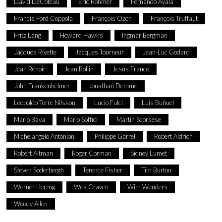
David DeCoteau
Eric Rohmer
Fernando Ayala
Francis Ford Coppola
François Ozon
François Truffaut
Fritz Lang
Howard Hawks
Ingmar Bergman
Jacques Rivette
Jacques Tourneur
Jean-Luc Godard
Jean Renoir
Jean Rollin
Jesús Franco
John Frankenheimer
Jonathan Demme
Leopoldo Torre Nilsson
Lucio Fulci
Luis Buñuel
Mario Bava
Mario Soffici
Martin Scorsese
Michelangelo Antonioni
Philippe Garrel
Robert Aldrich
Robert Altman
Roger Corman
Sidney Lumet
Steven Soderbergh
Terence Fisher
Tim Burton
Werner Herzog
Wes Craven
Wim Wenders
Woody Allen