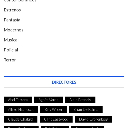
n
t
Estrenos
r
Fantasía
a
Modernos
d
Musical
a
Policial
s
Terror
DIRECTORES
Abel Ferrara
Agnès Varda
Alain Resnais
Alfred Hitchcock
Billy Wilder
Brian De Palma
Claude Chabrol
Clint Eastwood
David Cronenberg