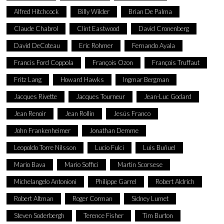
Alfred Hitchcock
Billy Wilder
Brian De Palma
Claude Chabrol
Clint Eastwood
David Cronenberg
David DeCoteau
Eric Rohmer
Fernando Ayala
Francis Ford Coppola
François Ozon
François Truffaut
Fritz Lang
Howard Hawks
Ingmar Bergman
Jacques Rivette
Jacques Tourneur
Jean-Luc Godard
Jean Renoir
Jean Rollin
Jesús Franco
John Frankenheimer
Jonathan Demme
Leopoldo Torre Nilsson
Lucio Fulci
Luis Buñuel
Mario Bava
Mario Soffici
Martin Scorsese
Michelangelo Antonioni
Philippe Garrel
Robert Aldrich
Robert Altman
Roger Corman
Sidney Lumet
Steven Soderbergh
Terence Fisher
Tim Burton