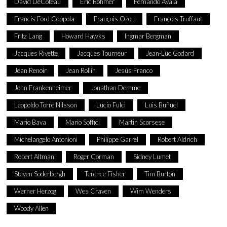
David DeCoteau
Eric Rohmer
Fernando Ayala
Francis Ford Coppola
François Ozon
François Truffaut
Fritz Lang
Howard Hawks
Ingmar Bergman
Jacques Rivette
Jacques Tourneur
Jean-Luc Godard
Jean Renoir
Jean Rollin
Jesús Franco
John Frankenheimer
Jonathan Demme
Leopoldo Torre Nilsson
Lucio Fulci
Luis Buñuel
Mario Bava
Mario Soffici
Martin Scorsese
Michelangelo Antonioni
Philippe Garrel
Robert Aldrich
Robert Altman
Roger Corman
Sidney Lumet
Steven Soderbergh
Terence Fisher
Tim Burton
Werner Herzog
Wes Craven
Wim Wenders
Woody Allen