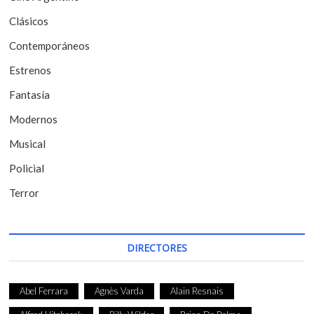
e
Clásicos
e
Contemporáneos
n
t
Estrenos
r
Fantasía
a
Modernos
d
Musical
a
Policial
s
Terror
DIRECTORES
Abel Ferrara
Agnès Varda
Alain Resnais