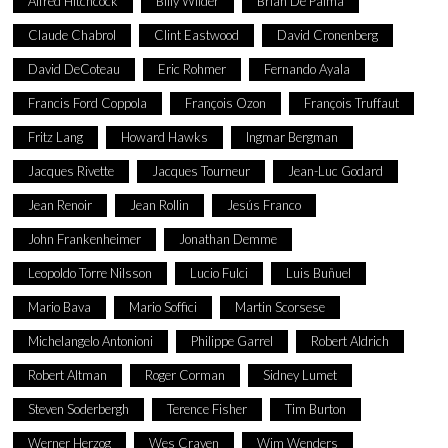
Alfred Hitchcock
Billy Wilder
Brian De Palma
Claude Chabrol
Clint Eastwood
David Cronenberg
David DeCoteau
Eric Rohmer
Fernando Ayala
Francis Ford Coppola
François Ozon
François Truffaut
Fritz Lang
Howard Hawks
Ingmar Bergman
Jacques Rivette
Jacques Tourneur
Jean-Luc Godard
Jean Renoir
Jean Rollin
Jesús Franco
John Frankenheimer
Jonathan Demme
Leopoldo Torre Nilsson
Lucio Fulci
Luis Buñuel
Mario Bava
Mario Soffici
Martin Scorsese
Michelangelo Antonioni
Philippe Garrel
Robert Aldrich
Robert Altman
Roger Corman
Sidney Lumet
Steven Soderbergh
Terence Fisher
Tim Burton
Werner Herzog
Wes Craven
Wim Wenders