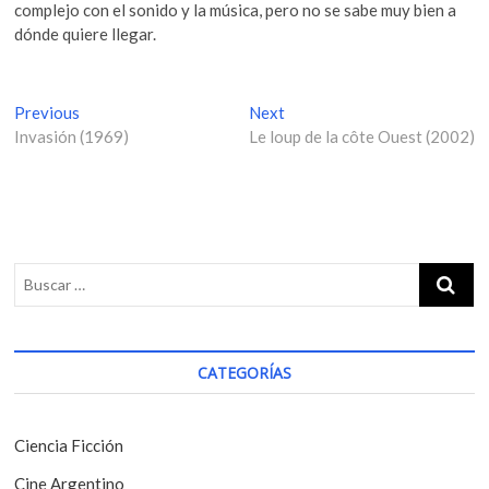
complejo con el sonido y la música, pero no se sabe muy bien a
dónde quiere llegar.
N
Previous
P
Next
N
Invasión (1969)
r
Le loup de la côte Ouest (2002)
e
a
e
x
v
v
t
i
p
e
o
o
g
u
s
s
t
a
p
:
c
o
i
s
CATEGORÍAS
t
ó
:
n
Ciencia Ficción
d
Cine Argentino